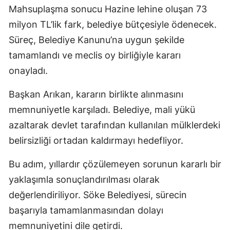
Mahsuplaşma sonucu Hazine lehine oluşan 73
milyon TL’lik fark, belediye bütçesiyle ödenecek.
Süreç, Belediye Kanunu’na uygun şekilde
tamamlandı ve meclis oy birliğiyle kararı
onayladı.
Başkan Arıkan, kararın birlikte alınmasını
memnuniyetle karşıladı. Belediye, mali yükü
azaltarak devlet tarafından kullanılan mülklerdeki
belirsizliği ortadan kaldırmayı hedefliyor.
Bu adım, yıllardır çözülemeyen sorunun kararlı bir
yaklaşımla sonuçlandırılması olarak
değerlendiriliyor. Söke Belediyesi, sürecin
başarıyla tamamlanmasından dolayı
memnuniyetini dile getirdi.