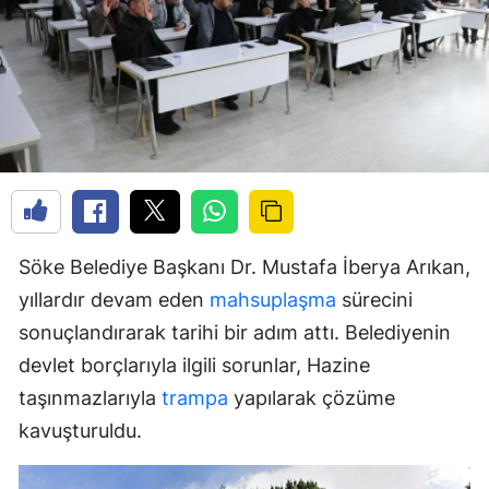
Söke Belediye Başkanı Dr. Mustafa İberya Arıkan,
yıllardır devam eden
mahsuplaşma
sürecini
sonuçlandırarak tarihi bir adım attı. Belediyenin
devlet borçlarıyla ilgili sorunlar, Hazine
taşınmazlarıyla
trampa
yapılarak çözüme
kavuşturuldu.