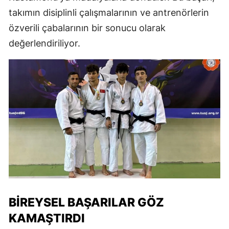
takımın disiplinli çalışmalarının ve antrenörlerin
özverili çabalarının bir sonucu olarak
değerlendiriliyor.
BIREYSEL BAŞARILAR GÖZ
KAMAŞTIRDI