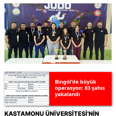
Bingöl'de büyük
operasyon: 83 şahıs
yakalandı
KASTAMONU ÜNIVERSITESI'NIN