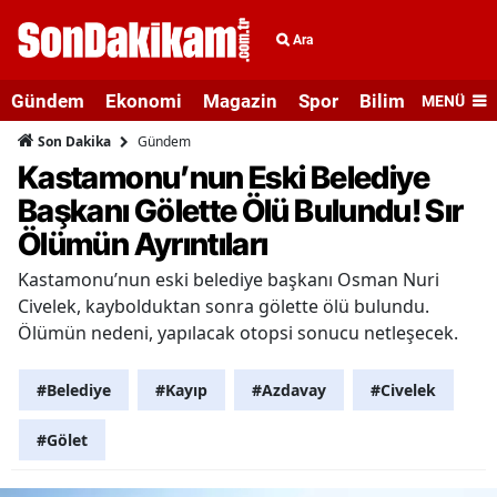
Ara
Gündem
Ekonomi
Magazin
Spor
Bilim ve Teknolo
MENÜ
Gündem
Son Dakika
Kastamonu’nun Eski Belediye
Başkanı Gölette Ölü Bulundu! Sır
Ölümün Ayrıntıları
Kastamonu’nun eski belediye başkanı Osman Nuri
Civelek, kaybolduktan sonra gölette ölü bulundu.
Ölümün nedeni, yapılacak otopsi sonucu netleşecek.
#Belediye
#Kayıp
#Azdavay
#Civelek
#Gölet