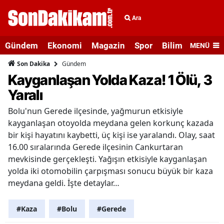
Ara
Gündem
Ekonomi
Magazin
Spor
Bilim ve Teknolo
MENÜ
Gündem
Son Dakika
Kayganlaşan Yolda Kaza! 1 Ölü, 3
Yaralı
Bolu'nun Gerede ilçesinde, yağmurun etkisiyle
kayganlaşan otoyolda meydana gelen korkunç kazada
bir kişi hayatını kaybetti, üç kişi ise yaralandı. Olay, saat
16.00 sıralarında Gerede ilçesinin Cankurtaran
mevkisinde gerçekleşti. Yağışın etkisiyle kayganlaşan
yolda iki otomobilin çarpışması sonucu büyük bir kaza
meydana geldi. İşte detaylar…
#Kaza
#Bolu
#Gerede