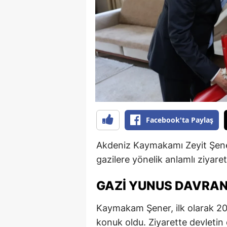
B
B
Bi
B
B
B
Facebook'ta Paylaş
Ç
Akdeniz Kaymakamı Zeyit Şen
Ç
gazilere yönelik anlamlı ziyaret
Ç
GAZI YUNUS DAVRAN
D
Kaymakam Şener, ilk olarak 20
D
konuk oldu. Ziyarette devletin d