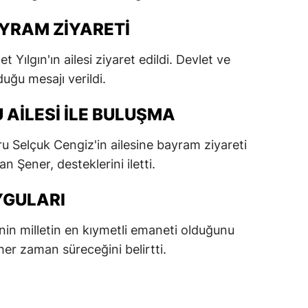
dirne
AYRAM ZIYARETI
lazığ
Yılgın'ın ailesi ziyaret edildi. Devlet ve
rzincan
duğu mesajı verildi.
rzurum
 AILESI ILE BULUŞMA
skişehir
u Selçuk Cengiz'in ailesine bayram ziyareti
aziantep
an Şener, desteklerini iletti.
iresun
YGULARI
ümüşhane
nin milletin en kıymetli emaneti olduğunu
akkari
her zaman süreceğini belirtti.
atay
sparta