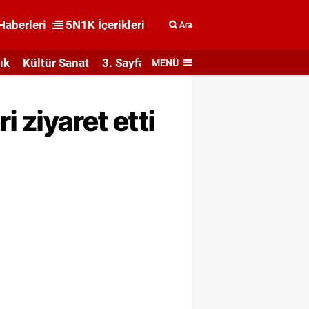
Haberleri
5N1K İçerikleri
Ara
ık
Kültür Sanat
3. Sayfa
MENÜ
 ziyaret etti