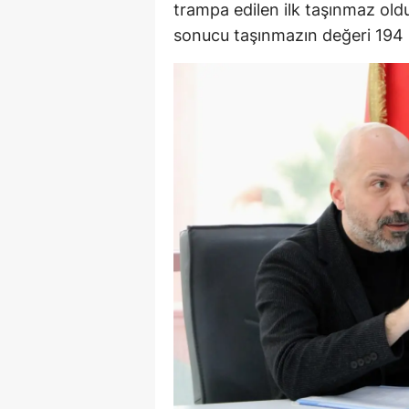
trampa edilen ilk taşınmaz ol
sonucu taşınmazın değeri 194 m
Y
K
Ki
O
D