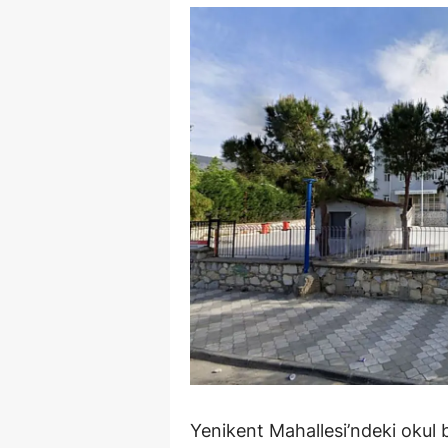
Y
Z
A
B
K
K
B
Ş
B
A
Yenikent Mahallesi’ndeki okul
I