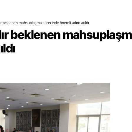
alatya
anisa
dır beklenen mahsuplaşma sürecinde önemli adım atıldı
rdır beklenen mahsuplaş
ahramanmaraş
ıldı
ardin
uğla
uş
evşehir
iğde
rdu
ize
akarya