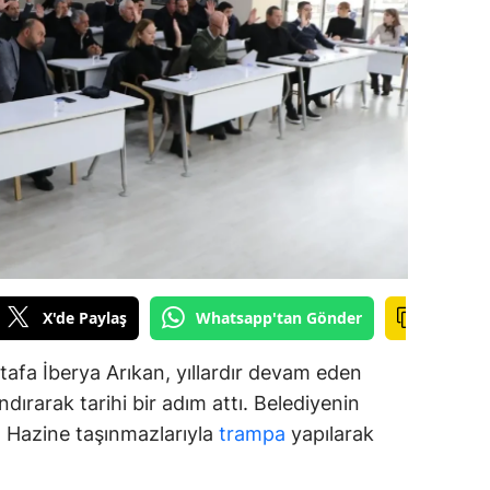
amsun
irt
inop
ivas
ekirdağ
okat
rabzon
X'de Paylaş
Whatsapp'tan Gönder
unceli
afa İberya Arıkan, yıllardır devam eden
anlıurfa
dırarak tarihi bir adım attı. Belediyenin
ar, Hazine taşınmazlarıyla
trampa
yapılarak
şak
an