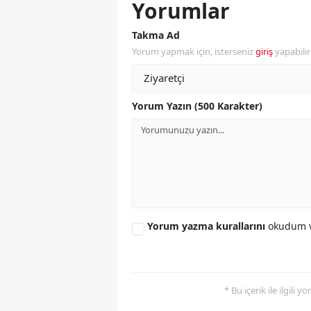
Yorumlar
M
Takma Ad
İ
Yorum yapmak için, isterseniz
giriş
yapabili
İ
K
Yorum Yazın (500 Karakter)
K
K
Kı
K
Yorum yazma kurallarını
okudum v
K
K
* Bu içerik ile ilgili 
K