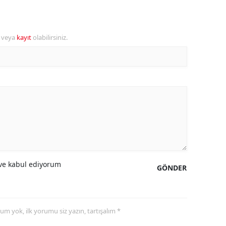
ersin
stanbul
r veya
kayıt
olabilirsiniz.
zmir
ars
astamonu
ayseri
rklareli
ırşehir
e kabul ediyorum
GÖNDER
ocaeli
onya
yorum yok, ilk yorumu siz yazın, tartışalım *
ütahya