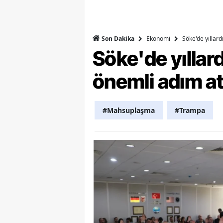
M
M
Ekonomi
Söke'de yıllar
Son Dakika
Söke'de yılla
K
önemli adım at
M
M
#Mahsuplaşma
#Trampa
M
N
N
O
R
S