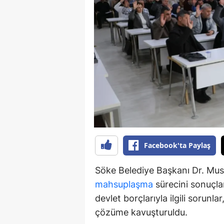
S
Si
S
S
T
T
T
Facebook'ta Paylaş
T
Söke Belediye Başkanı Dr. Must
Ş
mahsuplaşma
sürecini sonuçlan
devlet borçlarıyla ilgili sorunl
U
çözüme kavuşturuldu.
V