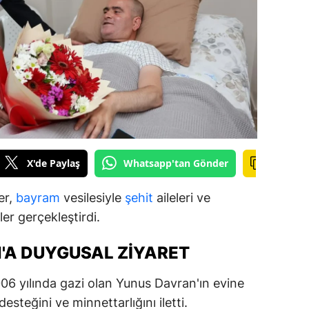
ilecik
ingöl
tlis
olu
urdur
ursa
X'de Paylaş
Whatsapp'tan Gönder
anakkale
er,
bayram
vesilesiyle
şehit
aileleri ve
ankırı
ler gerçekleştirdi.
orum
'A DUYGUSAL ZIYARET
enizli
06 yılında gazi olan Yunus Davran'ın evine
iyarbakır
esteğini ve minnettarlığını iletti.