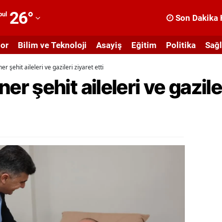
26
°
bul
Son Dakika 
dana
or
Bilim ve Teknoloji
Asayiş
Eğitim
Politika
Sağl
dıyaman
şehit aileleri ve gazileri ziyaret etti
fyonkarahisar
şehit aileleri ve gazileri
ğrı
masya
nkara
ntalya
rtvin
ydın
alıkesir