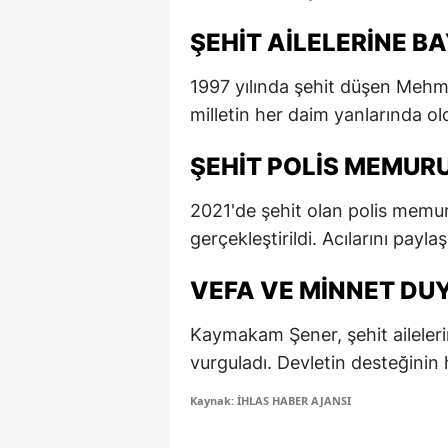
E
ŞEHIT AILELERINE B
E
1997 yılında şehit düşen Mehmet 
E
milletin her daim yanlarında ol
E
ŞEHIT POLIS MEMURU
E
2021'de şehit olan polis memur
G
gerçekleştirildi. Acılarını paylaş
G
VEFA VE MINNET DU
G
Kaymakam Şener, şehit aileleri
H
vurguladı. Devletin desteğinin 
H
Kaynak: İHLAS HABER AJANSI
I