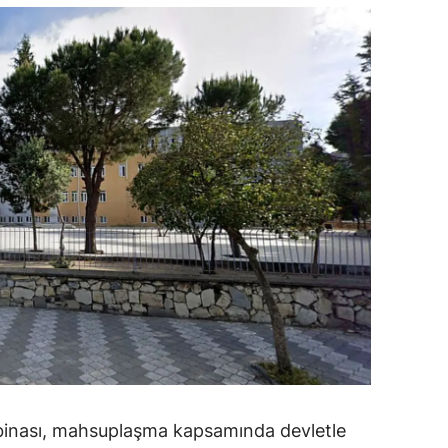
ozgat
onguldak
ksaray
ayburt
araman
ırıkkale
atman
ırnak
artın
rdahan
 binası, mahsuplaşma kapsamında devletle
ğdır