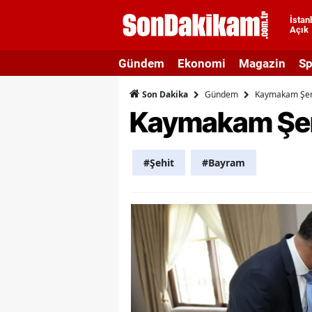
İstan
Açık
A
Gündem
Ekonomi
Magazin
Sp
A
Gündem
Kaymakam Şener 
Son Dakika
A
Kaymakam Şener 
A
A
#Şehit
#Bayram
A
A
A
A
B