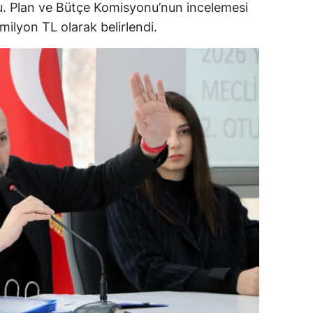
du. Plan ve Bütçe Komisyonu’nun incelemesi
ilyon TL olarak belirlendi.
alova
arabük
lis
smaniye
üzce