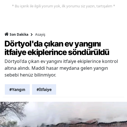
* Bu içerik ile ilgili yorum yok, ilk yorumu siz yazın, tartışalım *
Asayiş
Son Dakika
Dörtyol'da çıkan ev yangını
itfaiye ekiplerince söndürüldü
Dörtyol'da çıkan ev yangını itfaiye ekiplerince kontrol
altına alındı. Maddi hasar meydana gelen yangın
sebebi henüz bilinmiyor.
#Yangın
#İtfaiye