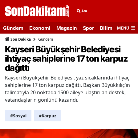
Ara
Gündem
Ekonomi
Magazin
Spor
Bilim ve Teknolo
MENÜ
Gündem
Son Dakika
Kayseri Büyükşehir Belediyesi
ihtiyaç sahiplerine 17 ton karpuz
dağıttı
Kayseri Büyükşehir Belediyesi, yaz sıcaklarında ihtiyaç
sahiplerine 17 ton karpuz dağıttı. Başkan Büyükkılıç’ın
talimatıyla 20 noktada 1500 aileye ulaştırılan destek,
vatandaşların gönlünü kazandı.
#Sosyal
#Karpuz