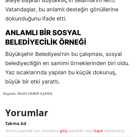
aileye Başkan Büyükkılıç’ın selamlarını iletti.
Vatandaşlar, bu anlamlı desteğin gönüllerine
dokunduğunu ifade etti.
ANLAMLI BIR SOSYAL
BELEDIYECILIK ÖRNEĞI
Büyükşehir Belediyesi’nin bu çalışması, sosyal
belediyeciliğin en samimi örneklerinden biri oldu.
Yaz sıcaklarında yapılan bu küçük dokunuş,
büyük bir etki yarattı.
Kaynak: İHLAS HABER AJANSI
Yorumlar
Takma Ad
Yorum yapmak için, isterseniz
giriş
yapabilir veya
kayıt
olabilirsiniz.