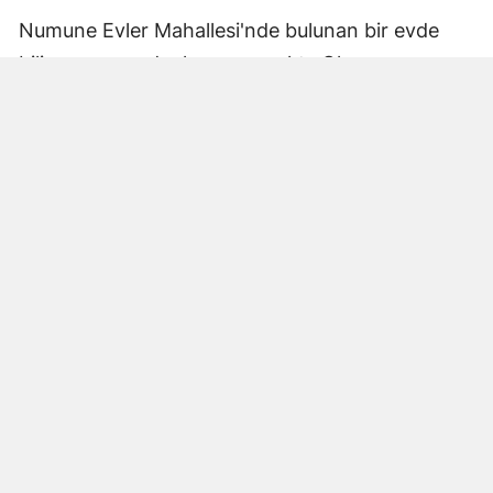
Numune Evler Mahallesi'nde bulunan bir evde
bilinmeyen nedenle yangın çıktı. Olay,
çevredekiler tarafından fark edilerek yetkililere
bildirildi.
Hatay Büyükşehir Belediyesi'ne bağlı itfaiye
ekipleri hızla olay yerine ulaştı. Yangın,