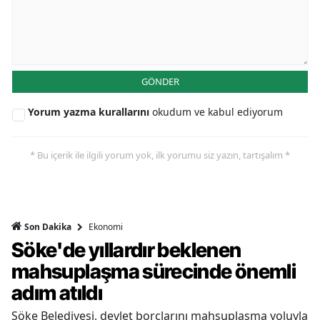
GÖNDER
Yorum yazma kurallarını
okudum ve kabul ediyorum
* Bu içerik ile ilgili yorum yok, ilk yorumu siz yazın, tartışalım *
Ekonomi
Son Dakika
Söke'de yıllardır beklenen
mahsuplaşma sürecinde önemli
adım atıldı
Söke Belediyesi, devlet borçlarını mahsuplaşma yoluyla