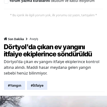
Yorum yazma kurallarını
okudum ve kabul ediyorum
* Bu içerik ile ilgili yorum yok, ilk yorumu siz yazın, tartışalım *
Asayiş
Son Dakika
Dörtyol'da çıkan ev yangını
itfaiye ekiplerince söndürüldü
Dörtyol'da çıkan ev yangını itfaiye ekiplerince kontrol
altına alındı. Maddi hasar meydana gelen yangın
sebebi henüz bilinmiyor.
#Yangın
#İtfaiye