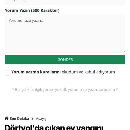
Yorum Yazın (500 Karakter)
GÖNDER
Yorum yazma kurallarını
okudum ve kabul ediyorum
* Bu içerik ile ilgili yorum yok, ilk yorumu siz yazın, tartışalım *
Asayiş
Son Dakika
Dörtyol'da çıkan ev yangını