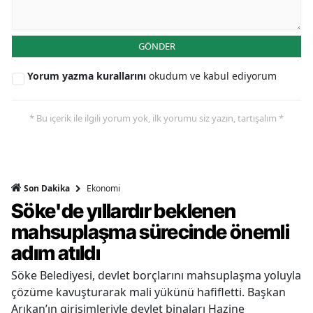
GÖNDER
Yorum yazma kurallarını
okudum ve kabul ediyorum
* Bu içerik ile ilgili yorum yok, ilk yorumu siz yazın, tartışalım *
Ekonomi
Son Dakika
Söke'de yıllardır beklenen
mahsuplaşma sürecinde önemli
adım atıldı
Söke Belediyesi, devlet borçlarını mahsuplaşma yoluyla
çözüme kavuşturarak mali yükünü hafifletti. Başkan
Arıkan’ın girişimleriyle devlet binaları Hazine