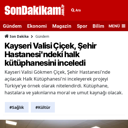
Ara
Gündem
Ekonomi
Magazin
Spor
Bilim ve Teknolo
MENÜ
Gündem
Son Dakika
Kayseri Valisi Çiçek, Şehir
Hastanesi'ndeki halk
kütüphanesini inceledi
Kayseri Valisi Gökmen Çiçek, Şehir Hastanesi'nde
açılacak Halk Kütüphanesi'ni inceleyerek projeyi
Türkiye'ye örnek olarak nitelendirdi. Kütüphane,
hastalara ve yakınlarına moral ve umut kaynağı olacak.
#Sağlık
#Kültür