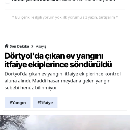
* Bu içerik ile ilgili yorum yok, ilk yorumu siz yazın, tartışalım *
Asayiş
Son Dakika
Dörtyol'da çıkan ev yangını
itfaiye ekiplerince söndürüldü
Dörtyol'da çıkan ev yangını itfaiye ekiplerince kontrol
altına alındı. Maddi hasar meydana gelen yangın
sebebi henüz bilinmiyor.
#Yangın
#İtfaiye