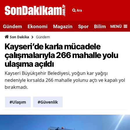
Ara
Gündem
Ekonomi
Magazin
Spor
Bilim ve Teknolo
MENÜ
Gündem
Son Dakika
Kayseri’de karla mücadele
çalışmalarıyla 266 mahalle yolu
ulaşıma açıldı
Kayseri Büyükşehir Belediyesi, yoğun kar yağışı
nedeniyle kırsalda 266 mahalle yolunu açtı ve kapalı yol
bırakmadı.
#Ulaşım
#Güvenlik