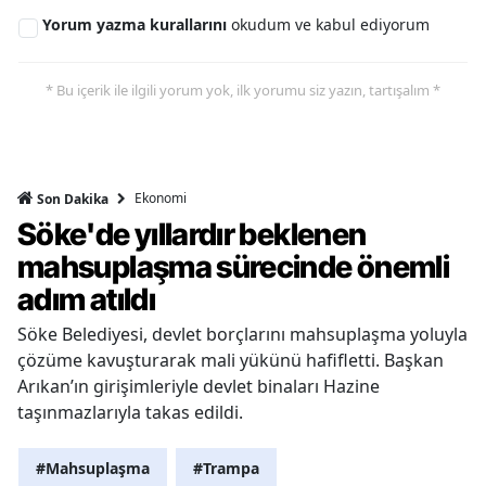
Yorum yazma kurallarını
okudum ve kabul ediyorum
* Bu içerik ile ilgili yorum yok, ilk yorumu siz yazın, tartışalım *
Ekonomi
Son Dakika
Söke'de yıllardır beklenen
mahsuplaşma sürecinde önemli
adım atıldı
Söke Belediyesi, devlet borçlarını mahsuplaşma yoluyla
çözüme kavuşturarak mali yükünü hafifletti. Başkan
Arıkan’ın girişimleriyle devlet binaları Hazine
taşınmazlarıyla takas edildi.
#Mahsuplaşma
#Trampa