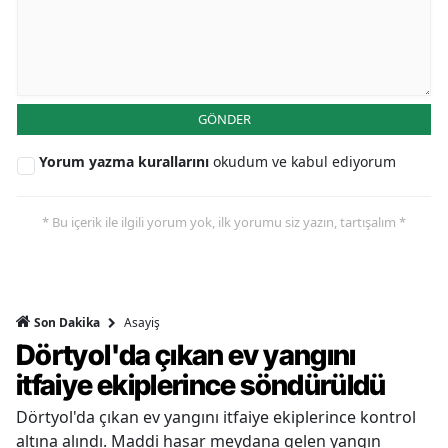
GÖNDER
Yorum yazma kurallarını
okudum ve kabul ediyorum
* Bu içerik ile ilgili yorum yok, ilk yorumu siz yazın, tartışalım *
Asayiş
Son Dakika
Dörtyol'da çıkan ev yangını
itfaiye ekiplerince söndürüldü
Dörtyol'da çıkan ev yangını itfaiye ekiplerince kontrol
altına alındı. Maddi hasar meydana gelen yangın