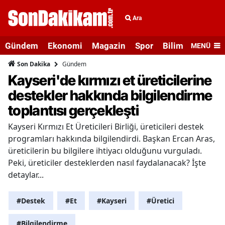
Ara
Gündem
Ekonomi
Magazin
Spor
Bilim ve Teknolo
MENÜ
Gündem
Son Dakika
Kayseri'de kırmızı et üreticilerine
destekler hakkında bilgilendirme
toplantısı gerçekleşti
Kayseri Kırmızı Et Üreticileri Birliği, üreticileri destek
programları hakkında bilgilendirdi. Başkan Ercan Aras,
üreticilerin bu bilgilere ihtiyacı olduğunu vurguladı.
Peki, üreticiler desteklerden nasıl faydalanacak? İşte
detaylar...
#Destek
#Et
#Kayseri
#Üretici
#Bilgilendirme