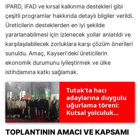
IPARD, IFAD ve kırsal kalkınma destekleri gibi
çeşitli programlar hakkında detaylı bilgiler verildi.
Üreticilerin desteklerden en iyi şekilde
yararlanabilmesi için izlenecek yollar anlatıldı ve
karşılaşılabilecek zorluklara karşı çözüm önerileri
sunuldu. Amaç, Kayseri'deki üreticilerin
ekonomik durumunu iyileştirmek ve ülke
istihdamına katkı sağlamak.
Tutak'ta hacı
adaylarına duygulu
uğurlama töreni:
Kutsal yolculuk
başladı
TOPLANTININ AMACI VE KAPSAMI