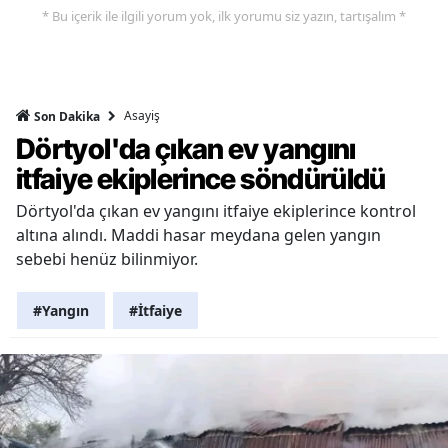
* Bu içerik ile ilgili yorum yok, ilk yorumu siz yazın, tartışalım *
Asayiş
Son Dakika
Dörtyol'da çıkan ev yangını
itfaiye ekiplerince söndürüldü
Dörtyol'da çıkan ev yangını itfaiye ekiplerince kontrol
altına alındı. Maddi hasar meydana gelen yangın
sebebi henüz bilinmiyor.
#Yangın
#İtfaiye