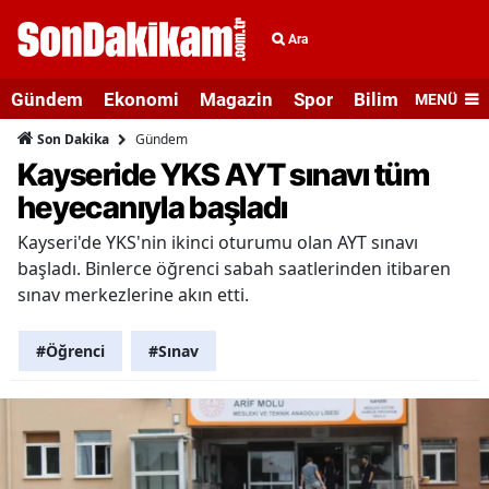
Ara
Gündem
Ekonomi
Magazin
Spor
Bilim ve Teknolo
MENÜ
Gündem
Son Dakika
Kayseride YKS AYT sınavı tüm
heyecanıyla başladı
Kayseri'de YKS'nin ikinci oturumu olan AYT sınavı
başladı. Binlerce öğrenci sabah saatlerinden itibaren
sınav merkezlerine akın etti.
#Öğrenci
#Sınav