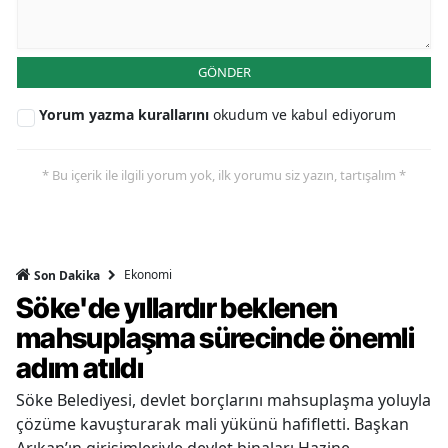
GÖNDER
Yorum yazma kurallarını
okudum ve kabul ediyorum
* Bu içerik ile ilgili yorum yok, ilk yorumu siz yazın, tartışalım *
Ekonomi
Son Dakika
Söke'de yıllardır beklenen
mahsuplaşma sürecinde önemli
adım atıldı
Söke Belediyesi, devlet borçlarını mahsuplaşma yoluyla
çözüme kavuşturarak mali yükünü hafifletti. Başkan
Arıkan’ın girişimleriyle devlet binaları Hazine