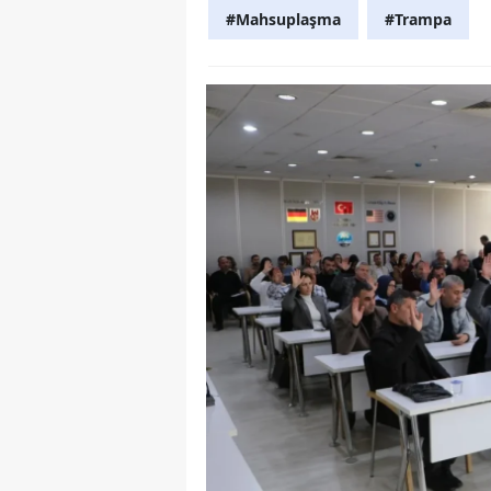
#Mahsuplaşma
#Trampa
Y
K
Ki
O
D