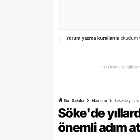
Y
Z
A
Yorum yazma kurallarını
okudum v
B
K
* Bu içerik ile ilgili 
K
B
Ekonomi
Söke'de yıllar
Son Dakika
Ş
Söke'de yılla
B
önemli adım at
A
I