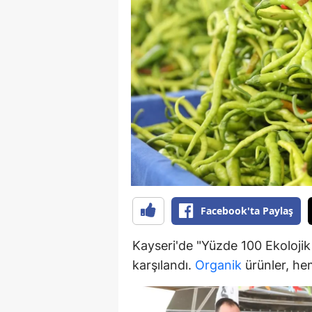
B
B
Bi
B
B
B
Ç
Facebook'ta Paylaş
Ç
Ç
Kayseri'de "Yüzde 100 Ekoloji
karşılandı.
Organik
ürünler, hem
D
D