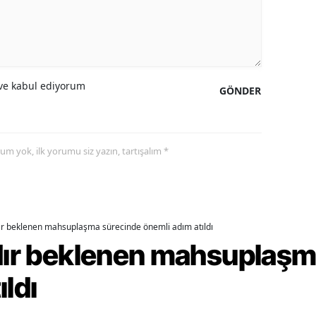
ozgat
onguldak
ksaray
e kabul ediyorum
GÖNDER
ayburt
araman
yorum yok, ilk yorumu siz yazın, tartışalım *
ırıkkale
atman
dır beklenen mahsuplaşma sürecinde önemli adım atıldı
ırnak
rdır beklenen mahsuplaş
artın
ıldı
rdahan
ğdır