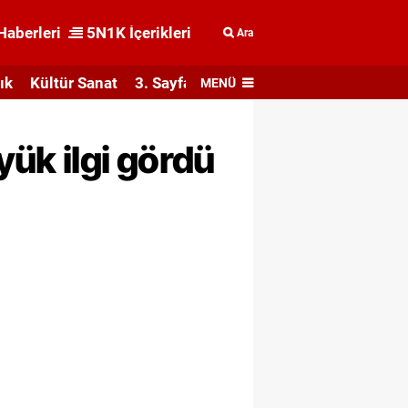
Haberleri
5N1K İçerikleri
Ara
ık
Kültür Sanat
3. Sayfa
MENÜ
ük ilgi gördü