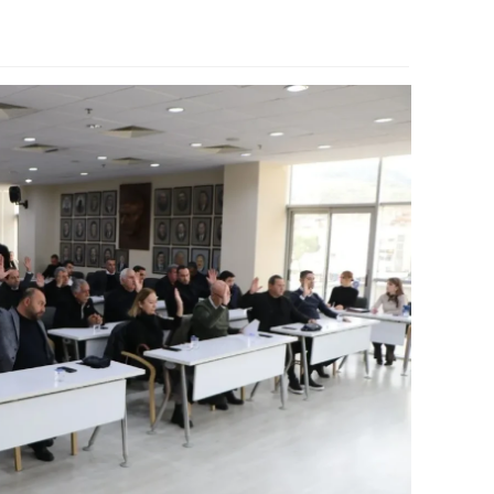
alova
arabük
lis
smaniye
üzce