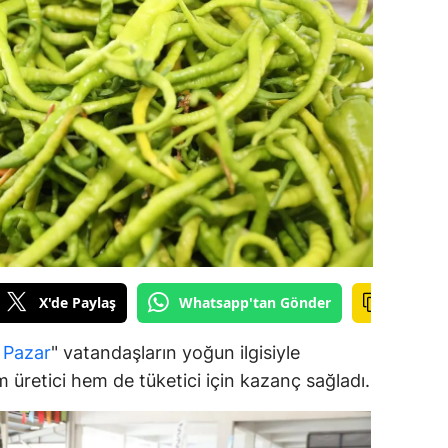
ilecik
ingöl
tlis
olu
urdur
ursa
anakkale
X'de Paylaş
Whatsapp'tan Gönder
ankırı
orum
k
Pazar
" vatandaşların yoğun ilgisiyle
 üretici hem de tüketici için kazanç sağladı.
enizli
iyarbakır