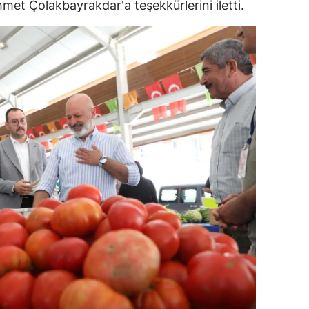
et Çolakbayrakdar'a teşekkürlerini iletti.
ersin
stanbul
zmir
ars
astamonu
ayseri
rklareli
ırşehir
ocaeli
onya
ütahya