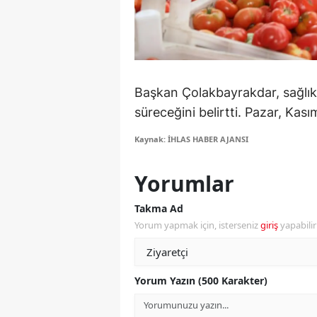
S
Si
S
Başkan Çolakbayrakdar, sağlıkl
S
süreceğini belirtti. Pazar, Ka
T
Kaynak: İHLAS HABER AJANSI
T
Yorumlar
T
Takma Ad
Yorum yapmak için, isterseniz
giriş
yapabili
T
Ş
Yorum Yazın (500 Karakter)
U
V