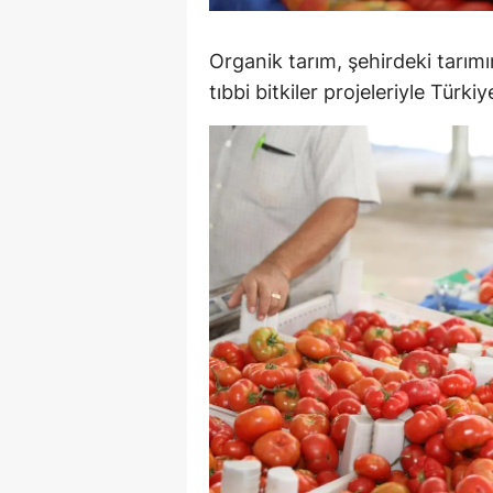
M
Organik tarım, şehirdeki tarım
M
tıbbi bitkiler projeleriyle Türk
K
M
M
M
N
N
O
R
S