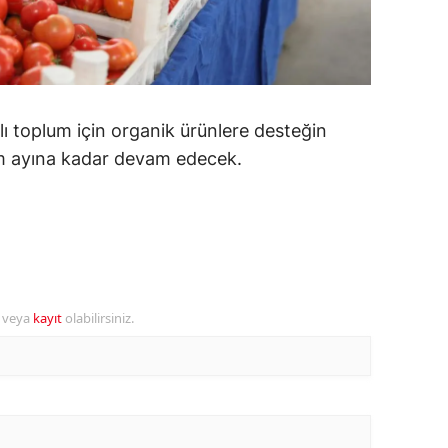
amsun
irt
inop
ı toplum için organik ürünlere desteğin
ivas
sım ayına kadar devam edecek.
ekirdağ
okat
rabzon
r veya
kayıt
olabilirsiniz.
unceli
anlıurfa
şak
an