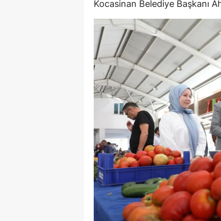
Kocasinan Belediye Başkanı Ahm
M
İ
İ
K
K
K
Kı
K
K
K
K