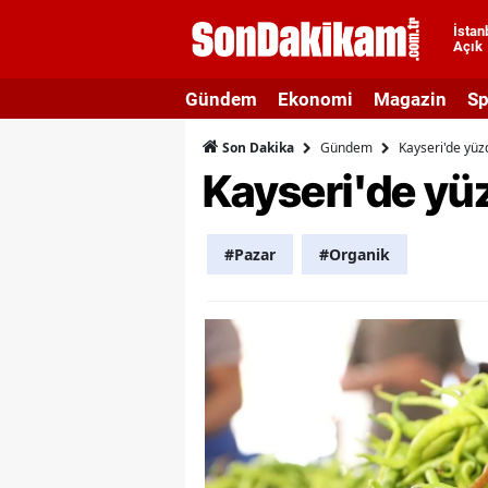
İstan
Açık
A
Gündem
Ekonomi
Magazin
Sp
A
Gündem
Kayseri'de yüz
Son Dakika
A
Kayseri'de yüz
A
A
#Pazar
#Organik
A
A
A
A
B