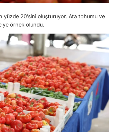
alatya
ın yüzde 20'sini oluşturuyor. Ata tohumu ve
anisa
iye'ye örnek olundu.
ahramanmaraş
ardin
uğla
uş
evşehir
iğde
rdu
ize
akarya