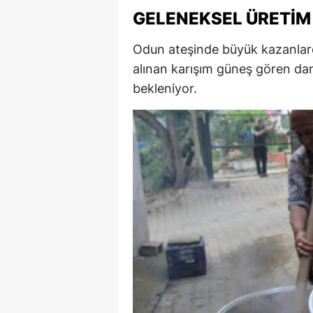
GELENEKSEL ÜRETIM
M
İ
Odun ateşinde büyük kazanlarda
alınan karışım güneş gören da
İ
bekleniyor.
K
K
K
Kı
K
K
K
K