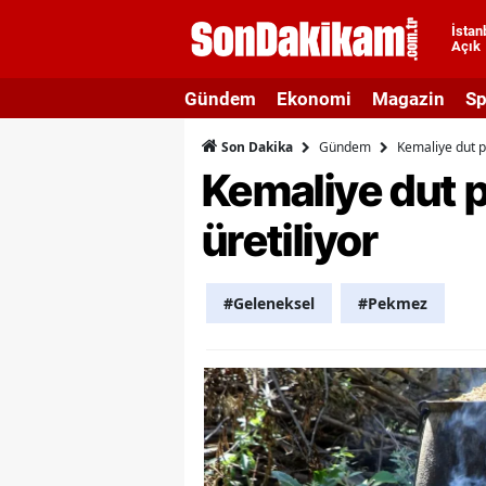
İstan
Açık
A
Gündem
Ekonomi
Magazin
Sp
A
Gündem
Kemaliye dut p
Son Dakika
A
Kemaliye dut 
A
üretiliyor
A
A
#Geleneksel
#Pekmez
A
A
A
B