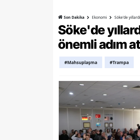
Y
Ekonomi
Söke'de yıllar
Son Dakika
Z
Söke'de yılla
A
önemli adım at
B
#Mahsuplaşma
#Trampa
K
K
B
Ş
B
A
I