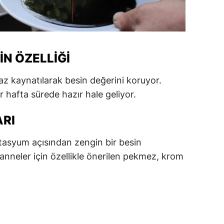
alatya
anisa
N ÖZELLIĞI
ahramanmaraş
ardin
z kaynatılarak besin değerini koruyor.
hafta sürede hazır hale geliyor.
uğla
uş
ARI
evşehir
asyum açısından zengin bir besin
anneler için özellikle önerilen pekmez, krom
iğde
rdu
ize
akarya