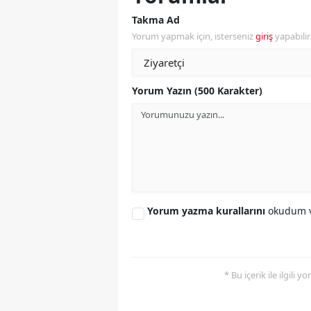
Takma Ad
S
Yorum yapmak için, isterseniz
giriş
yapabili
Si
S
Yorum Yazın (500 Karakter)
S
T
T
T
Yorum yazma kurallarını
okudum v
T
Ş
* Bu içerik ile ilgili 
U
V