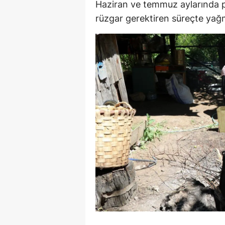
Haziran ve temmuz aylarında pe
E
rüzgar gerektiren süreçte yağ
E
E
E
E
G
G
G
H
H
I