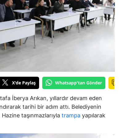
alova
arabük
lis
smaniye
üzce
X'de Paylaş
Whatsapp'tan Gönder
afa İberya Arıkan, yıllardır devam eden
dırarak tarihi bir adım attı. Belediyenin
ar, Hazine taşınmazlarıyla
trampa
yapılarak