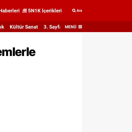
Haberleri
5N1K İçerikleri
Ara
ık
Kültür Sanat
3. Sayfa
MENÜ
emlerle