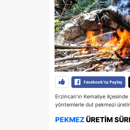
B
B
Bi
B
B
B
Ç
Facebook'ta Paylaş
Ç
Erzincan'ın Kemaliye ilçesinde 
Ç
yöntemlerle dut pekmezi üretim
D
PEKMEZ
ÜRETIM SÜR
D