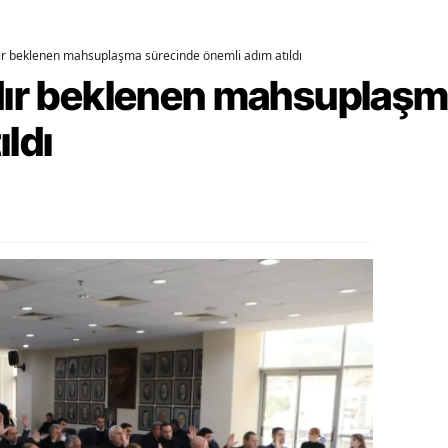
ozgat
dır beklenen mahsuplaşma sürecinde önemli adım atıldı
onguldak
rdır beklenen mahsuplaş
ksaray
ıldı
ayburt
araman
ırıkkale
atman
ırnak
artın
rdahan
ğdır