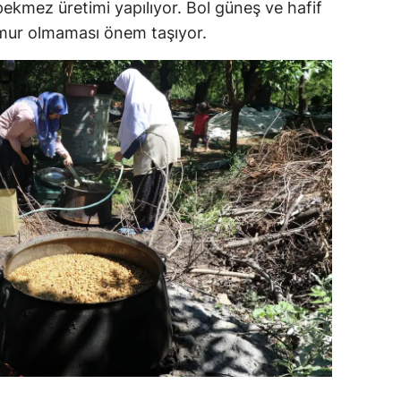
kmez üretimi yapılıyor. Bol güneş ve hafif
dirne
mur olmaması önem taşıyor.
lazığ
rzincan
rzurum
skişehir
aziantep
iresun
ümüşhane
akkari
atay
sparta