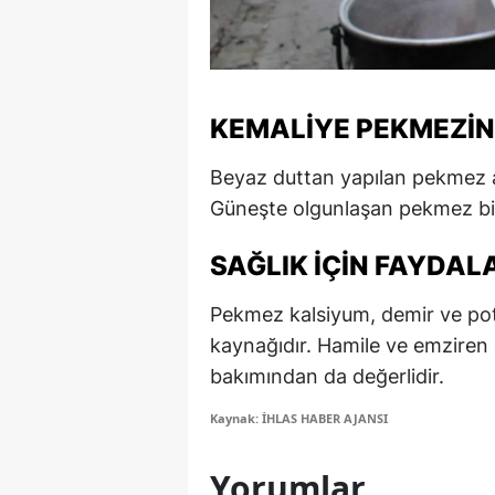
M
M
KEMALIYE PEKMEZINI
K
M
Beyaz duttan yapılan pekmez a
Güneşte olgunlaşan pekmez bir 
M
M
SAĞLIK İÇIN FAYDAL
N
Pekmez kalsiyum, demir ve pot
kaynağıdır. Hamile ve emziren 
N
bakımından da değerlidir.
O
Kaynak: İHLAS HABER AJANSI
R
Yorumlar
S