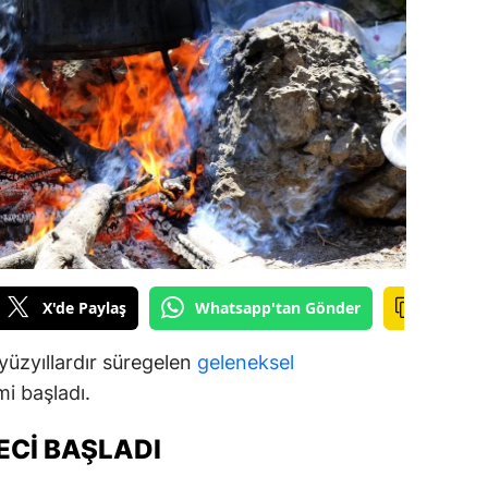
ilecik
ingöl
tlis
olu
urdur
ursa
anakkale
X'de Paylaş
Whatsapp'tan Gönder
ankırı
yüzyıllardır süregelen
geleneksel
orum
i başladı.
enizli
ECI BAŞLADI
iyarbakır