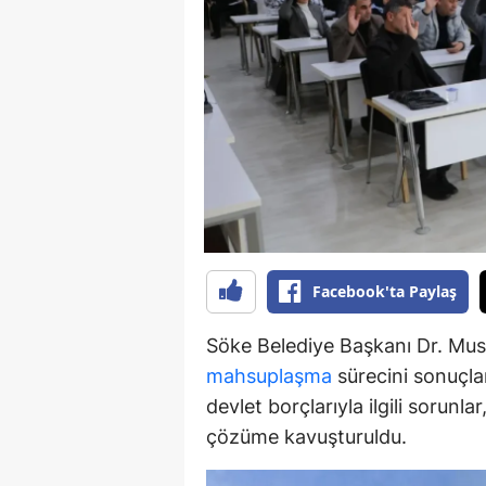
Y
K
Ki
O
D
Facebook'ta Paylaş
Söke Belediye Başkanı Dr. Must
mahsuplaşma
sürecini sonuçlan
devlet borçlarıyla ilgili sorunl
çözüme kavuşturuldu.