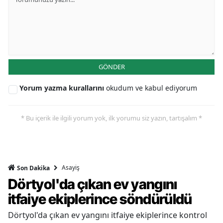
GÖNDER
Yorum yazma kurallarını
okudum ve kabul ediyorum
* Bu içerik ile ilgili yorum yok, ilk yorumu siz yazın, tartışalım *
Asayiş
Son Dakika
Dörtyol'da çıkan ev yangını
itfaiye ekiplerince söndürüldü
Dörtyol'da çıkan ev yangını itfaiye ekiplerince kontrol