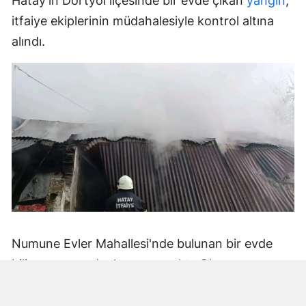
Hatay'ın Dörtyol ilçesinde bir evde çıkan
yangın
,
itfaiye ekiplerinin müdahalesiyle kontrol altına
alındı.
Numune Evler Mahallesi'nde bulunan bir evde
bilinmeyen nedenle yangın çıktı. Olay,
çevredekiler tarafından fark edilerek yetkililere
bildirildi.