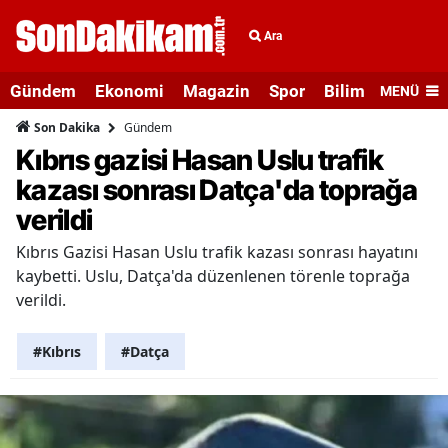
Ara
Gündem
Ekonomi
Magazin
Spor
Bilim ve Teknolo
MENÜ
Gündem
Son Dakika
Kıbrıs gazisi Hasan Uslu trafik
kazası sonrası Datça'da toprağa
verildi
Kıbrıs Gazisi Hasan Uslu trafik kazası sonrası hayatını
kaybetti. Uslu, Datça'da düzenlenen törenle toprağa
verildi.
#Kıbrıs
#Datça