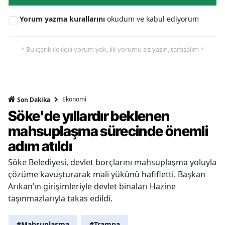
Yorum yazma kurallarını
okudum ve kabul ediyorum
* Bu içerik ile ilgili yorum yok, ilk yorumu siz yazın, tartışalım *
Ekonomi
Son Dakika
Söke'de yıllardır beklenen
mahsuplaşma sürecinde önemli
adım atıldı
Söke Belediyesi, devlet borçlarını mahsuplaşma yoluyla
çözüme kavuşturarak mali yükünü hafifletti. Başkan
Arıkan’ın girişimleriyle devlet binaları Hazine
taşınmazlarıyla takas edildi.
#Mahsuplaşma
#Trampa