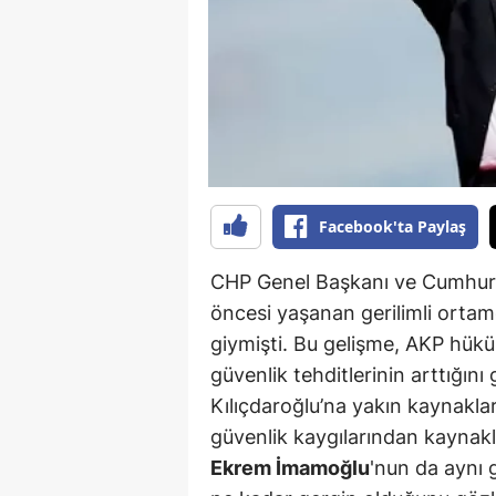
B
B
Bi
B
B
Facebook'ta Paylaş
B
CHP Genel Başkanı ve Cumhurb
Ç
öncesi yaşanan gerilimli ortam
Ç
giymişti. Bu gelişme, AKP hükü
güvenlik tehditlerinin arttığını
Ç
Kılıçdaroğlu’na yakın kaynakla
D
güvenlik kaygılarından kaynakl
Ekrem İmamoğlu
'nun da aynı 
D