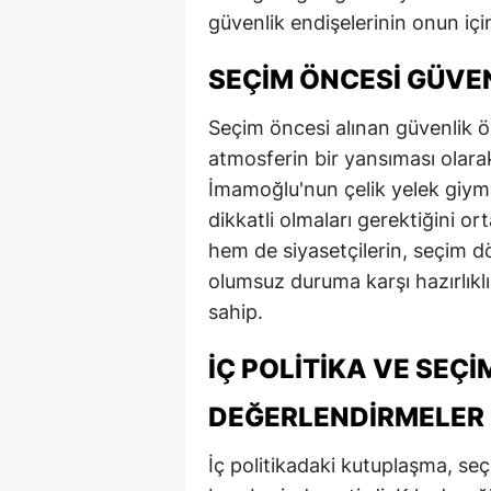
güvenlik endişelerinin onun iç
M
SEÇIM ÖNCESI GÜVEN
M
K
Seçim öncesi alınan güvenlik ön
atmosferin bir yansıması olarak
M
İmamoğlu'nun çelik yelek giymes
M
dikkatli olmaları gerektiğini 
hem de siyasetçilerin, seçim 
M
olumsuz duruma karşı hazırlıkl
N
sahip.
N
İÇ POLITIKA VE SEÇI
O
DEĞERLENDIRMELER
R
İç politikadaki kutuplaşma, seç
S