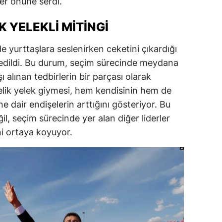
er önüne serdi.
dirne
 YELEKLI MITINGI
lazığ
 yurttaşlara seslenirken ceketini çıkardığı
rzincan
 edildi. Bu durum, seçim sürecinde meydana
rzurum
ı alınan tedbirlerin bir parçası olarak
lik yelek giymesi, hem kendisinin hem de
skişehir
ne dair endişelerin arttığını gösteriyor. Bu
aziantep
il, seçim sürecinde yer alan diğer liderler
ini ortaya koyuyor.
iresun
ümüşhane
akkari
atay
sparta