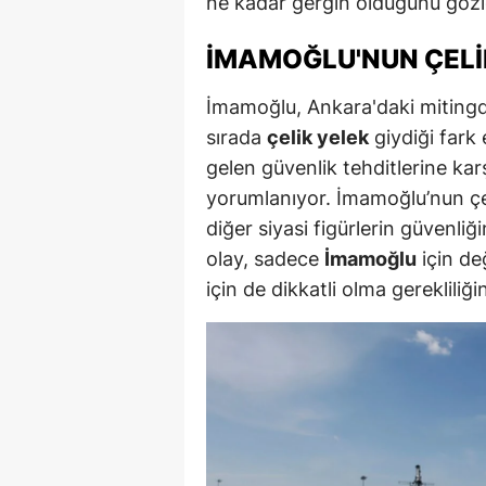
ne kadar gergin olduğunu gözl
E
İMAMOĞLU'NUN ÇELIK
E
İmamoğlu, Ankara'daki mitingde
E
sırada
çelik yelek
giydiği fark
E
gelen güvenlik tehditlerine karş
yorumlanıyor. İmamoğlu’nun çe
E
diğer siyasi figürlerin güvenliği
G
olay, sadece
İmamoğlu
için değ
için de dikkatli olma gerekliliğ
G
G
H
H
I