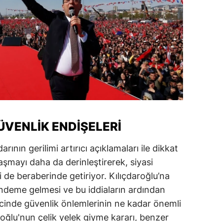
ersin
stanbul
zmir
ars
astamonu
ayseri
GÜVENLIK ENDIŞELERI
rklareli
arının gerilimi artırıcı açıklamaları ile dikkat
ırşehir
aşmayı daha da derinleştirerek, siyasi
ocaeli
ni de beraberinde getiriyor. Kılıçdaroğlu’na
gündeme gelmesi ve bu iddiaların ardından
onya
ecinde güvenlik önlemlerinin ne kadar önemli
ütahya
moğlu'nun çelik yelek giyme kararı, benzer