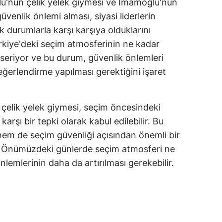
ğlu'nun çelik yelek giymesi ve İmamoğlu'nun
venlik önlemi alması, siyasi liderlerin
amsun
k durumlarla karşı karşıya olduklarını
irt
ürkiye'deki seçim atmosferinin ne kadar
inop
seriyor ve bu durum, güvenlik önlemleri
ğerlendirme yapılması gerektiğini işaret
ivas
ekirdağ
 çelik yelek giymesi, seçim öncesindeki
okat
karşı bir tepki olarak kabul edilebilir. Bu
hem de seçim güvenliği açısından önemli bir
rabzon
. Önümüzdeki günlerde seçim atmosferi ne
unceli
nlemlerinin daha da artırılması gerekebilir.
anlıurfa
şak
an