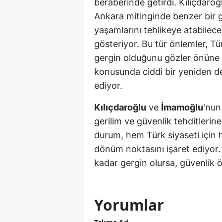
beraberinde getirdi. Kılıçdaro
Ankara mitinginde benzer bir gü
S
yaşamlarını tehlikeye atabilece
Si
gösteriyor. Bu tür önlemler, T
S
gergin olduğunu gözler önüne 
konusunda ciddi bir yeniden de
S
ediyor.
T
Kılıçdaroğlu
ve
İmamoğlu
'nun
T
gerilim ve güvenlik tehditlerine 
durum, hem Türk siyaseti için 
T
dönüm noktasını işaret ediyor
T
kadar gergin olursa, güvenlik ö
Ş
U
Yorumlar
V