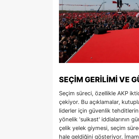
M
İ
İ
K
K
K
SEÇIM GERILIMI VE 
Kı
Seçim süreci, özellikle AKP iktid
K
çekiyor. Bu açıklamalar, kutupl
K
liderler için güvenlik tehditleri
yönelik 'suikast' iddialarının 
K
çelik yelek giymesi, seçim sür
K
hale geldiğini gösteriyor. İma