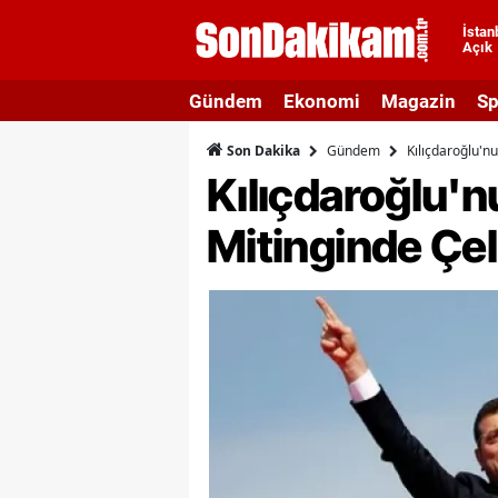
İstan
Açık
A
Gündem
Ekonomi
Magazin
Sp
A
Gündem
Kılıçdaroğlu'n
Son Dakika
A
Kılıçdaroğlu'
A
Mitinginde Çel
A
A
A
A
A
B