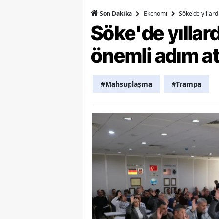
Ekonomi
Söke'de yıllar
Son Dakika
Y
Söke'de yılla
K
önemli adım at
Ki
O
#Mahsuplaşma
#Trampa
D