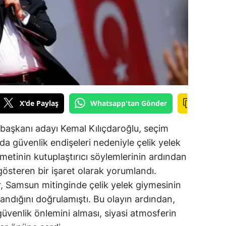
ilecik
ingöl
tlis
olu
urdur
X'de Paylaş
Whatsapp'tan Gönder
ursa
aşkanı adayı Kemal Kılıçdaroğlu, seçim
anakkale
da güvenlik endişeleri nedeniyle çelik yelek
ankırı
metinin kutuplaştırıcı söylemlerinin ardından
 gösteren bir işaret olarak yorumlandı.
orum
r, Samsun mitinginde çelik yelek giymesinin
enizli
andığını doğrulamıştı. Bu olayın ardından,
güvenlik önlemini alması, siyasi atmosferin
iyarbakır