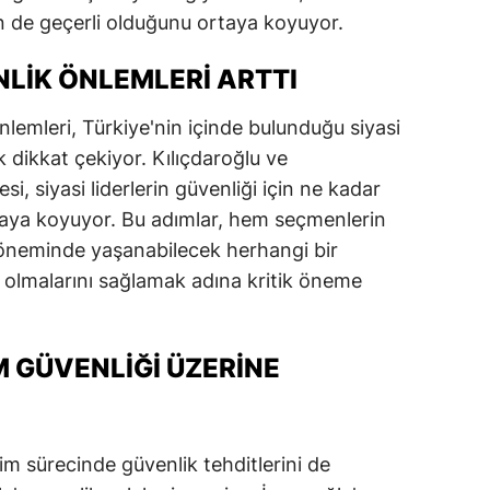
in de geçerli olduğunu ortaya koyuyor.
alatya
LIK ÖNLEMLERI ARTTI
anisa
ahramanmaraş
lemleri, Türkiye'nin içinde bulunduğu siyasi
 dikkat çekiyor. Kılıçdaroğlu ve
ardin
i, siyasi liderlerin güvenliği için ne kadar
uğla
ortaya koyuyor. Bu adımlar, hem seçmenlerin
döneminde yaşanabilecek herhangi bir
uş
ı olmalarını sağlamak adına kritik öneme
evşehir
iğde
M GÜVENLIĞI ÜZERINE
rdu
ize
im sürecinde güvenlik tehditlerini de
akarya