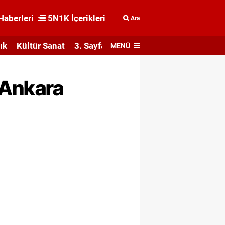
Haberleri
5N1K İçerikleri
Ara
ık
Kültür Sanat
3. Sayfa
MENÜ
 Ankara