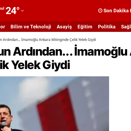
24
°
bul
Son Dakika 
dana
or
Bilim ve Teknoloji
Asayiş
Eğitim
Politika
Sağl
dıyaman
un Ardından... İmamoğlu Ankara Mitinginde Çelik Yelek Giydi
fyonkarahisar
nun Ardından... İmamoğlu
ğrı
ik Yelek Giydi
masya
nkara
ntalya
rtvin
ydın
alıkesir