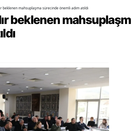
dır beklenen mahsuplaşma sürecinde önemli adım atıldı
alova
rdır beklenen mahsuplaş
arabük
ıldı
lis
smaniye
üzce