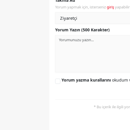
Takma Ad
Yorum yapmak için, isterseniz
giriş
yapabili
Y
Z
Yorum Yazın (500 Karakter)
A
B
K
K
Yorum yazma kurallarını
okudum v
B
Ş
B
* Bu içerik ile ilgili 
A
I