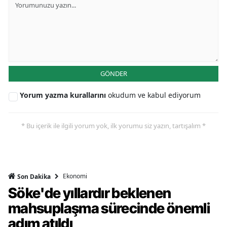
GÖNDER
Yorum yazma kurallarını
okudum ve kabul ediyorum
* Bu içerik ile ilgili yorum yok, ilk yorumu siz yazın, tartışalım *
Ekonomi
Son Dakika
Söke'de yıllardır beklenen
mahsuplaşma sürecinde önemli
adım atıldı