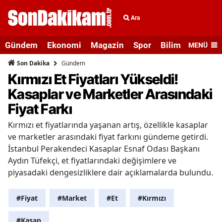
Ara
Gündem
Ekonomi
Magazin
Spor
Bilim ve Teknolo
MENÜ
Gündem
Son Dakika
Kırmızı Et Fiyatları Yükseldi!
Kasaplar ve Marketler Arasındaki
Fiyat Farkı
Kırmızı et fiyatlarında yaşanan artış, özellikle kasaplar
ve marketler arasındaki fiyat farkını gündeme getirdi.
İstanbul Perakendeci Kasaplar Esnaf Odası Başkanı
Aydın Tüfekçi, et fiyatlarındaki değişimlere ve
piyasadaki dengesizliklere dair açıklamalarda bulundu.
#Fiyat
#Market
#Et
#Kırmızı
#Kasap