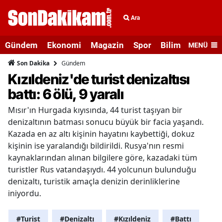
Ara
Gündem
Ekonomi
Magazin
Spor
Bilim ve Teknolo
MENÜ
Gündem
Son Dakika
Kızıldeniz'de turist denizaltısı
battı: 6 ölü, 9 yaralı
Mısır'ın Hurgada kıyısında, 44 turist taşıyan bir
denizaltının batması sonucu büyük bir facia yaşandı.
Kazada en az altı kişinin hayatını kaybettiği, dokuz
kişinin ise yaralandığı bildirildi. Rusya'nın resmi
kaynaklarından alınan bilgilere göre, kazadaki tüm
turistler Rus vatandaşıydı. 44 yolcunun bulunduğu
denizaltı, turistik amaçla denizin derinliklerine
iniyordu.
#Turist
#Denizaltı
#Kızıldeniz
#Battı