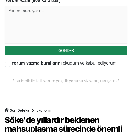
Yorum Yazın (500 Karakter)
GÖNDER
Yorum yazma kurallarını
okudum ve kabul ediyorum
* Bu içerik ile ilgili yorum yok, ilk yorumu siz yazın, tartışalım *
Ekonomi
Son Dakika
Söke'de yıllardır beklenen
mahsuplaşma sürecinde önemli