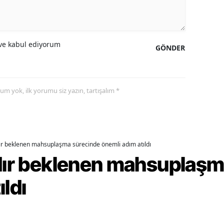
amsun
irt
e kabul ediyorum
GÖNDER
inop
ivas
yorum yok, ilk yorumu siz yazın, tartışalım *
ekirdağ
okat
rabzon
dır beklenen mahsuplaşma sürecinde önemli adım atıldı
rdır beklenen mahsuplaş
unceli
ıldı
anlıurfa
şak
an