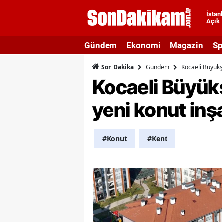
İstan
Açık
A
Gündem
Ekonomi
Magazin
Sp
A
Gündem
Kocaeli Büyükş
Son Dakika
A
Kocaeli Büyükş
A
yeni konut inş
A
A
#Konut
#Kent
A
A
A
B