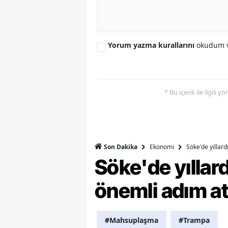
S
Si
Yorum yazma kurallarını
okudum v
S
S
* Bu içerik ile ilgili 
T
T
T
Ekonomi
Söke'de yıllar
Son Dakika
Söke'de yılla
T
önemli adım at
Ş
U
#Mahsuplaşma
#Trampa
V