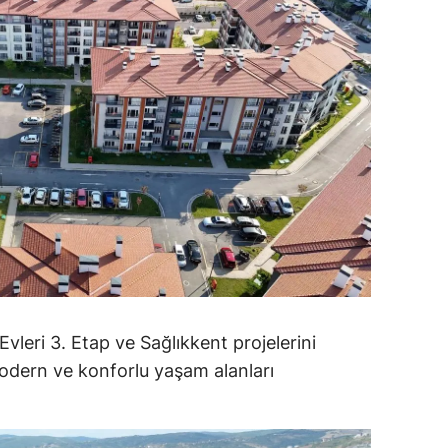
dirne
lazığ
rzincan
rzurum
skişehir
aziantep
iresun
ümüşhane
vleri 3. Etap ve Sağlıkkent projelerini
akkari
modern ve konforlu yaşam alanları
atay
sparta