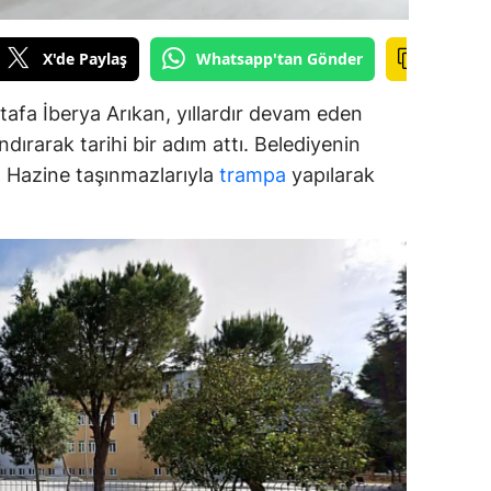
alova
X'de Paylaş
Whatsapp'tan Gönder
arabük
afa İberya Arıkan, yıllardır devam eden
lis
dırarak tarihi bir adım attı. Belediyenin
ar, Hazine taşınmazlarıyla
trampa
yapılarak
smaniye
üzce