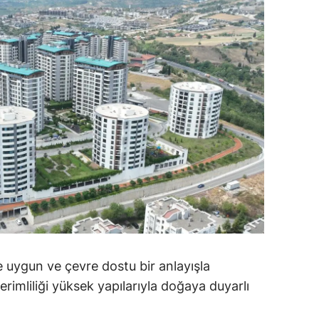
ersin
stanbul
zmir
ars
astamonu
ayseri
rklareli
ırşehir
ocaeli
 uygun ve çevre dostu bir anlayışla
onya
erimliliği yüksek yapılarıyla doğaya duyarlı
ütahya