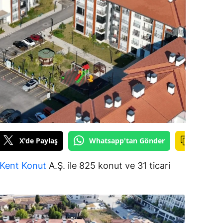
ilecik
ingöl
tlis
olu
urdur
ursa
anakkale
X'de Paylaş
Whatsapp'tan Gönder
ankırı
Kent
Konut
A.Ş. ile 825 konut ve 31 ticari
orum
enizli
iyarbakır