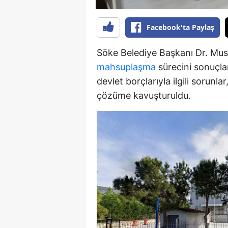
Y
Facebook'ta Paylaş
K
Söke Belediye Başkanı Dr. Must
Ki
mahsuplaşma
sürecini sonuçlan
devlet borçlarıyla ilgili sorunl
O
çözüme kavuşturuldu.
D