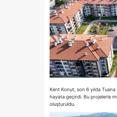
E
E
E
E
E
G
G
G
Kent Konut, son 6 yılda Tuana E
H
hayata geçirdi. Bu projelerle 
H
oluşturuldu.
I