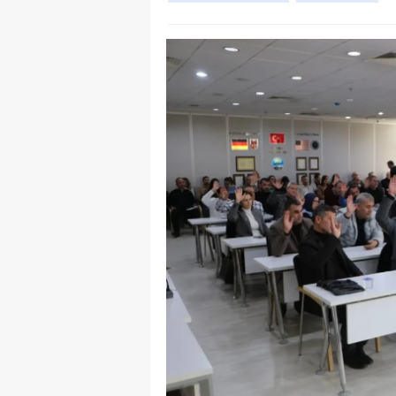
Y
Z
A
B
K
K
B
Ş
B
A
I