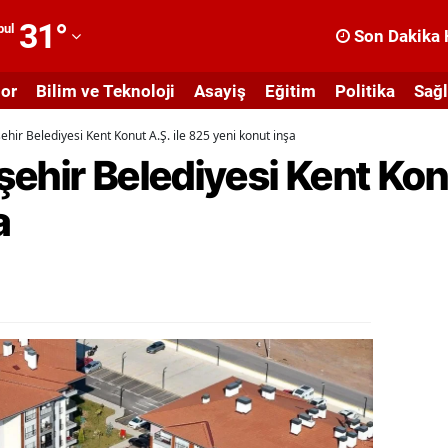
31
°
bul
Son Dakika 
dana
or
Bilim ve Teknoloji
Asayiş
Eğitim
Politika
Sağl
dıyaman
ehir Belediyesi Kent Konut A.Ş. ile 825 yeni konut inşa
fyonkarahisar
ehir Belediyesi Kent Konu
ğrı
a
masya
nkara
ntalya
rtvin
ydın
alıkesir