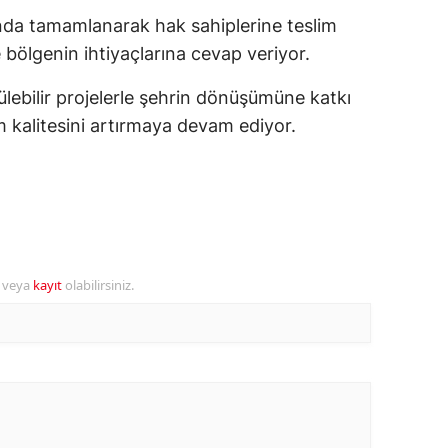
ında tamamlanarak hak sahiplerine teslim
alatya
e bölgenin ihtiyaçlarına cevap veriyor.
anisa
ülebilir projelerle şehrin dönüşümüne katkı
ahramanmaraş
m kalitesini artırmaya devam ediyor.
ardin
uğla
uş
evşehir
r veya
kayıt
olabilirsiniz.
iğde
rdu
ize
akarya