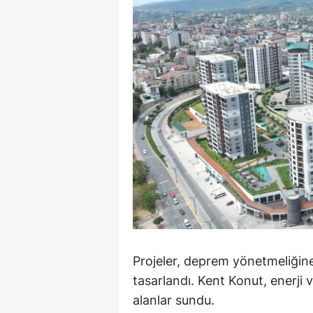
M
İ
İ
K
K
K
Kı
K
K
Projeler, deprem yönetmeliğine
K
tasarlandı. Kent Konut, enerji v
alanlar sundu.
K