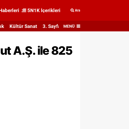
Haberleri
5N1K İçerikleri
Ara
ık
Kültür Sanat
3. Sayfa
MENÜ
t A.Ş. ile 825