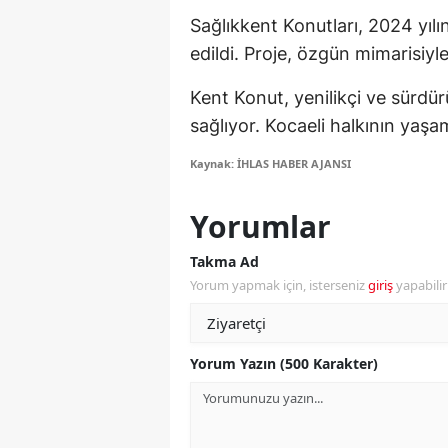
Sağlıkkent Konutları, 2024 yıl
M
edildi. Proje, özgün mimarisiyl
M
Kent Konut, yenilikçi ve sürdür
K
sağlıyor. Kocaeli halkının yaşa
M
Kaynak: İHLAS HABER AJANSI
M
Yorumlar
M
Takma Ad
N
Yorum yapmak için, isterseniz
giriş
yapabili
N
O
Yorum Yazın (500 Karakter)
R
S