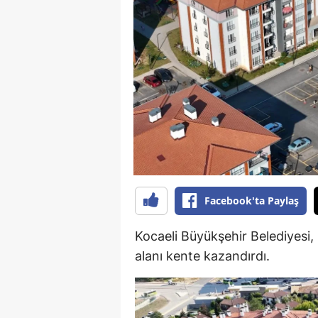
B
B
Bi
B
B
B
Ç
Facebook'ta Paylaş
Ç
Kocaeli Büyükşehir Belediyesi,
Ç
alanı kente kazandırdı.
D
D