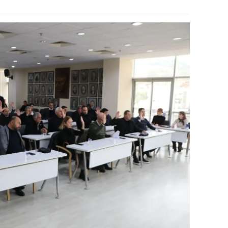
ozgat
onguldak
ksaray
ayburt
araman
ırıkkale
atman
ırnak
artın
rdahan
ğdır