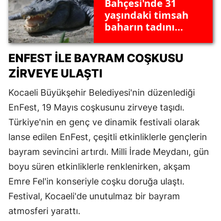
Bahçesi'nde 31
yaşındaki timsah
baharın tadını
çıkarıyor! Kış
uykusundan uyandı
ENFEST ILE BAYRAM COŞKUSU
ZIRVEYE ULAŞTI
Kocaeli Büyükşehir Belediyesi'nin düzenlediği
EnFest, 19 Mayıs coşkusunu zirveye taşıdı.
Türkiye'nin en genç ve dinamik festivali olarak
lanse edilen EnFest, çeşitli etkinliklerle gençlerin
bayram sevincini artırdı. Milli İrade Meydanı, gün
boyu süren etkinliklerle renklenirken, akşam
Emre Fel'in konseriyle coşku doruğa ulaştı.
Festival, Kocaeli'de unutulmaz bir bayram
atmosferi yarattı.