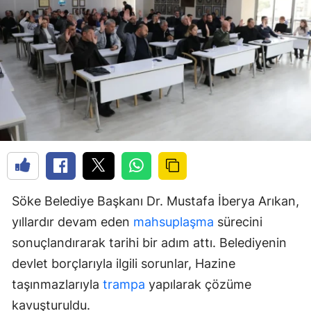
Söke Belediye Başkanı Dr. Mustafa İberya Arıkan,
yıllardır devam eden
mahsuplaşma
sürecini
sonuçlandırarak tarihi bir adım attı. Belediyenin
devlet borçlarıyla ilgili sorunlar, Hazine
taşınmazlarıyla
trampa
yapılarak çözüme
kavuşturuldu.