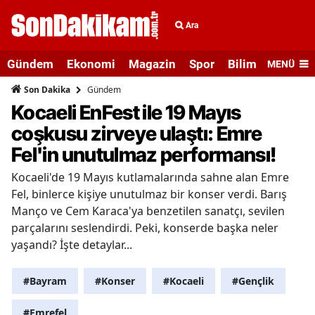
Ara
Gündem
Ekonomi
Magazin
Spor
Bilim ve Teknolo
MENÜ
Gündem
Son Dakika
Kocaeli EnFest ile 19 Mayıs
coşkusu zirveye ulaştı: Emre
Fel'in unutulmaz performansı!
Kocaeli'de 19 Mayıs kutlamalarında sahne alan Emre
Fel, binlerce kişiye unutulmaz bir konser verdi. Barış
Manço ve Cem Karaca'ya benzetilen sanatçı, sevilen
parçalarını seslendirdi. Peki, konserde başka neler
yaşandı? İşte detaylar...
#Bayram
#Konser
#Kocaeli
#Gençlik
#Emrefel