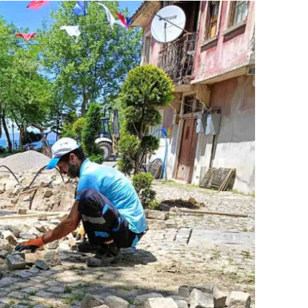
ersin
stanbul
zmir
ars
astamonu
ayseri
rklareli
ırşehir
ocaeli
onya
ütahya