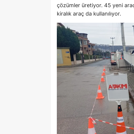
çözümler üretiyor. 45 yeni ar
S
kiralık araç da kullanılıyor.
Si
S
S
T
T
T
T
Ş
U
V