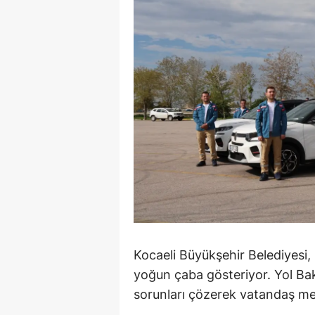
E
E
E
E
E
G
G
G
H
Kocaeli Büyükşehir Belediyesi,
yoğun çaba gösteriyor. Yol Bak
H
sorunları çözerek vatandaş me
I