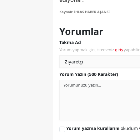
Kaynak: İHLAS HABER AJANSI
Y
K
Yorumlar
Ki
Takma Ad
Yorum yapmak için, isterseniz
giriş
yapabili
O
D
Yorum Yazın (500 Karakter)
Yorum yazma kurallarını
okudum v