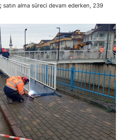
aç satın alma süreci devam ederken, 239
amsun
irt
inop
ivas
ekirdağ
okat
rabzon
unceli
anlıurfa
şak
an