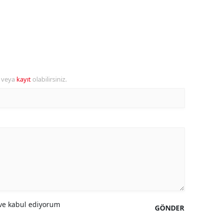
alova
arabük
lis
r veya
kayıt
olabilirsiniz.
smaniye
üzce
e kabul ediyorum
GÖNDER