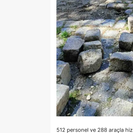
M
M
K
M
M
M
N
N
O
R
512 personel ve 288 araçla hiz
S