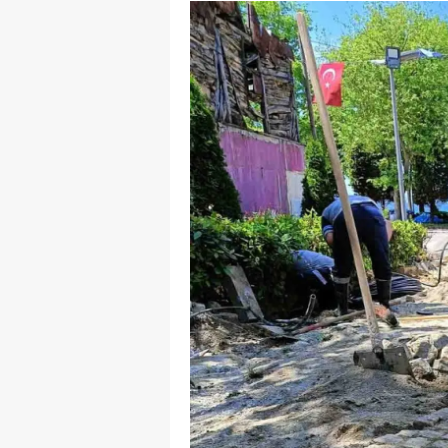
M
İ
İ
K
K
K
Kı
K
K
K
K