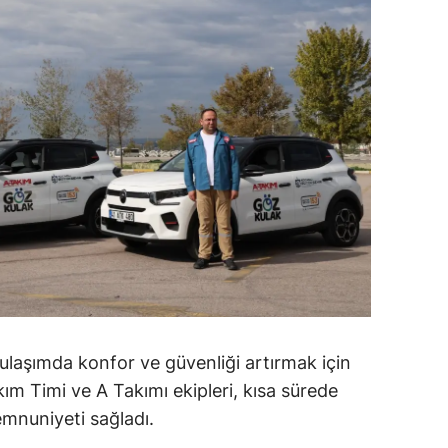
dirne
lazığ
rzincan
rzurum
skişehir
aziantep
iresun
ümüşhane
akkari
 ulaşımda konfor ve güvenliği artırmak için
ım Timi ve A Takımı ekipleri, kısa sürede
atay
mnuniyeti sağladı.
sparta