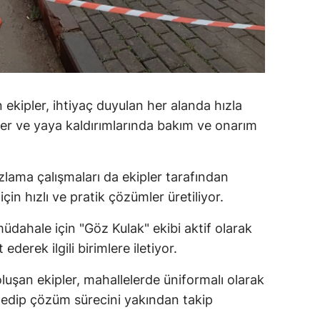
ozgat
onguldak
ksaray
ekipler, ihtiyaç duyulan her alanda hızla
ayburt
ler ve yaya kaldırımlarında bakım ve onarım
araman
ırıkkale
zlama çalışmaları da ekipler tarafından
 için hızlı ve pratik çözümler üretiliyor.
atman
müdahale için "Göz Kulak" ekibi aktif olarak
ırnak
t ederek ilgili birimlere iletiyor.
artın
uşan ekipler, mahallelerde üniformalı olarak
rdahan
t edip çözüm sürecini yakından takip
ğdır