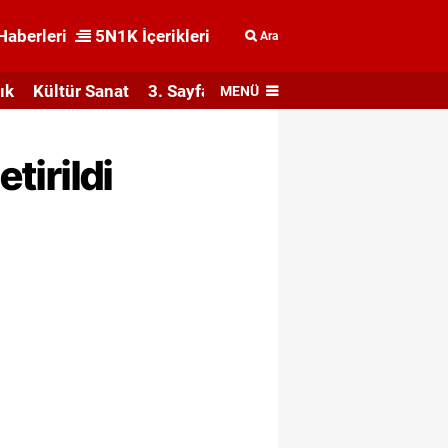
Haberleri
5N1K İçerikleri
Ara
ık
Kültür Sanat
3. Sayfa
MENÜ
tirildi