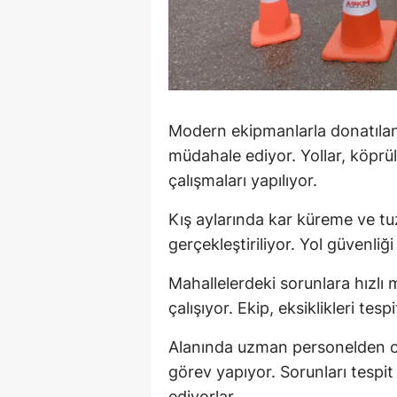
Y
Z
A
Modern ekipmanlarla donatılan 
B
müdahale ediyor. Yollar, köprü
K
çalışmaları yapılıyor.
K
Kış aylarında kar küreme ve tu
gerçekleştiriliyor. Yol güvenliği
B
Mahallelerdeki sorunlara hızlı 
Ş
çalışıyor. Ekip, eksiklikleri tespi
B
Alanında uzman personelden ol
A
görev yapıyor. Sorunları tespi
ediyorlar.
I