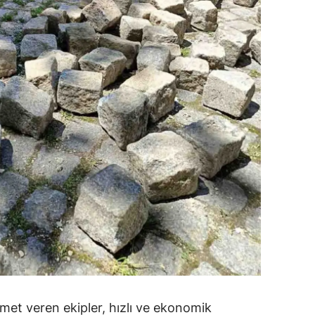
alatya
anisa
ahramanmaraş
ardin
uğla
uş
evşehir
iğde
rdu
ize
met veren ekipler, hızlı ve ekonomik
akarya