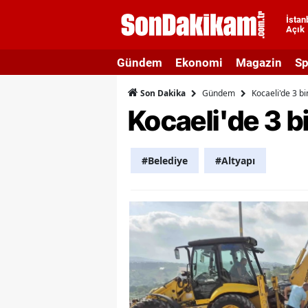
İstan
Açık
A
Gündem
Ekonomi
Magazin
Sp
A
Gündem
Kocaeli'de 3 bi
Son Dakika
A
Kocaeli'de 3 bi
A
A
#Belediye
#Altyapı
A
A
A
A
B