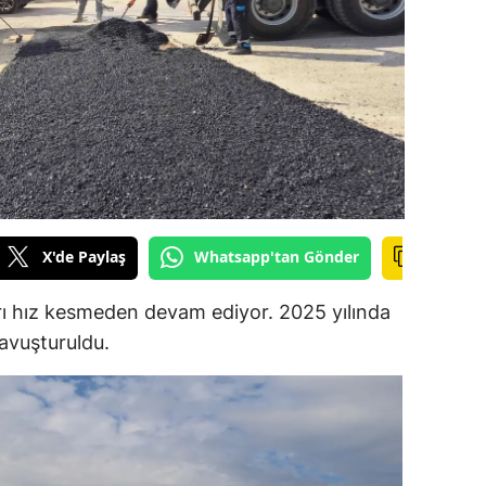
ilecik
ingöl
tlis
olu
urdur
ursa
X'de Paylaş
Whatsapp'tan Gönder
anakkale
rı hız kesmeden devam ediyor. 2025 yılında
ankırı
avuşturuldu.
orum
enizli
iyarbakır