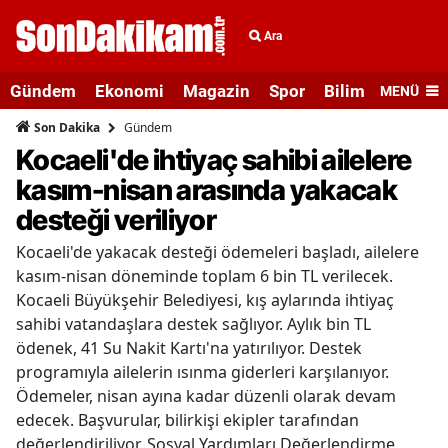
Ara
Gündem
Ekonomi
Magazin
Spor
Bilim ve Teknolo
MENÜ
Gündem
Son Dakika
Kocaeli'de ihtiyaç sahibi ailelere
kasım-nisan arasında yakacak
desteği veriliyor
Kocaeli'de yakacak desteği ödemeleri başladı, ailelere
kasım-nisan döneminde toplam 6 bin TL verilecek.
Kocaeli Büyükşehir Belediyesi, kış aylarında ihtiyaç
sahibi vatandaşlara destek sağlıyor. Aylık bin TL
ödenek, 41 Su Nakit Kartı'na yatırılıyor. Destek
programıyla ailelerin ısınma giderleri karşılanıyor.
Ödemeler, nisan ayına kadar düzenli olarak devam
edecek. Başvurular, bilirkişi ekipler tarafından
değerlendiriliyor. Sosyal Yardımları Değerlendirme