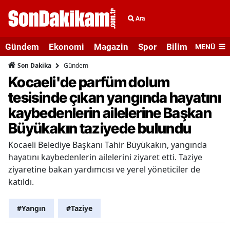
Ara
Gündem
Ekonomi
Magazin
Spor
Bilim ve Teknolo
MENÜ
Gündem
Son Dakika
Kocaeli'de parfüm dolum
tesisinde çıkan yangında hayatını
kaybedenlerin ailelerine Başkan
Büyükakın taziyede bulundu
Kocaeli Belediye Başkanı Tahir Büyükakın, yangında
hayatını kaybedenlerin ailelerini ziyaret etti. Taziye
ziyaretine bakan yardımcısı ve yerel yöneticiler de
katıldı.
#Yangın
#Taziye