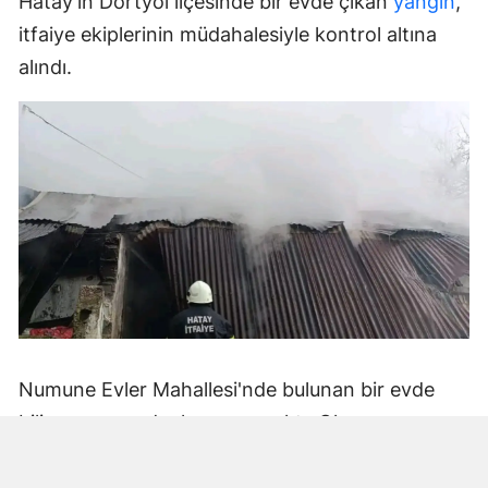
Hatay'ın Dörtyol ilçesinde bir evde çıkan
yangın
,
itfaiye ekiplerinin müdahalesiyle kontrol altına
alındı.
Numune Evler Mahallesi'nde bulunan bir evde
bilinmeyen nedenle yangın çıktı. Olay,
çevredekiler tarafından fark edilerek yetkililere
bildirildi.