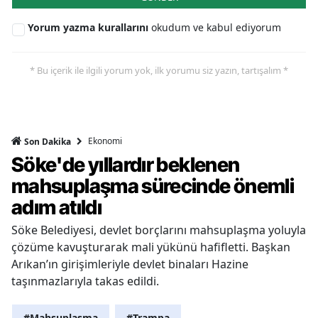
Yorum yazma kurallarını
okudum ve kabul ediyorum
* Bu içerik ile ilgili yorum yok, ilk yorumu siz yazın, tartışalım *
Ekonomi
Son Dakika
Söke'de yıllardır beklenen
mahsuplaşma sürecinde önemli
adım atıldı
Söke Belediyesi, devlet borçlarını mahsuplaşma yoluyla
çözüme kavuşturarak mali yükünü hafifletti. Başkan
Arıkan’ın girişimleriyle devlet binaları Hazine
taşınmazlarıyla takas edildi.
#Mahsuplaşma
#Trampa