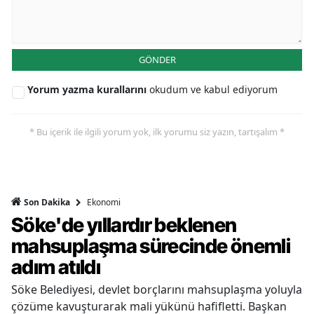
GÖNDER
Yorum yazma kurallarını
okudum ve kabul ediyorum
* Bu içerik ile ilgili yorum yok, ilk yorumu siz yazın, tartışalım *
Ekonomi
Son Dakika
Söke'de yıllardır beklenen
mahsuplaşma sürecinde önemli
adım atıldı
Söke Belediyesi, devlet borçlarını mahsuplaşma yoluyla
çözüme kavuşturarak mali yükünü hafifletti. Başkan