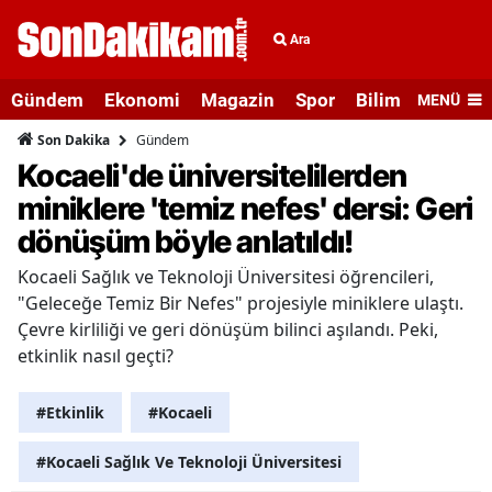
Ara
Gündem
Ekonomi
Magazin
Spor
Bilim ve Teknolo
MENÜ
Gündem
Son Dakika
Kocaeli'de üniversitelilerden
miniklere 'temiz nefes' dersi: Geri
dönüşüm böyle anlatıldı!
Kocaeli Sağlık ve Teknoloji Üniversitesi öğrencileri,
"Geleceğe Temiz Bir Nefes" projesiyle miniklere ulaştı.
Çevre kirliliği ve geri dönüşüm bilinci aşılandı. Peki,
etkinlik nasıl geçti?
#Etkinlik
#Kocaeli
#Kocaeli Sağlık Ve Teknoloji Üniversitesi