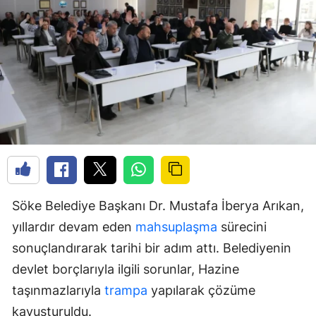
Söke Belediye Başkanı Dr. Mustafa İberya Arıkan,
yıllardır devam eden
mahsuplaşma
sürecini
sonuçlandırarak tarihi bir adım attı. Belediyenin
devlet borçlarıyla ilgili sorunlar, Hazine
taşınmazlarıyla
trampa
yapılarak çözüme
kavuşturuldu.