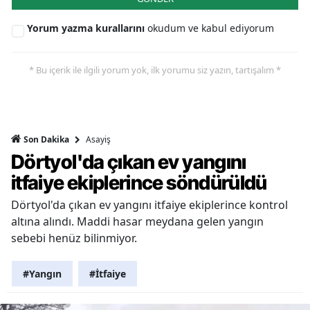
Yorum yazma kurallarını
okudum ve kabul ediyorum
* Bu içerik ile ilgili yorum yok, ilk yorumu siz yazın, tartışalım *
Asayiş
Son Dakika
Dörtyol'da çıkan ev yangını
itfaiye ekiplerince söndürüldü
Dörtyol'da çıkan ev yangını itfaiye ekiplerince kontrol
altına alındı. Maddi hasar meydana gelen yangın
sebebi henüz bilinmiyor.
#Yangın
#İtfaiye