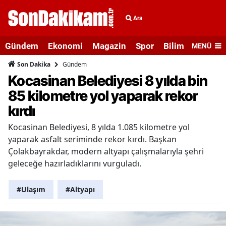
Ara
Gündem
Ekonomi
Magazin
Spor
Bilim ve Teknolo
MENÜ
Gündem
Son Dakika
Kocasinan Belediyesi 8 yılda bin
85 kilometre yol yaparak rekor
kırdı
Kocasinan Belediyesi, 8 yılda 1.085 kilometre yol
yaparak asfalt seriminde rekor kırdı. Başkan
Çolakbayrakdar, modern altyapı çalışmalarıyla şehri
geleceğe hazırladıklarını vurguladı.
#Ulaşım
#Altyapı