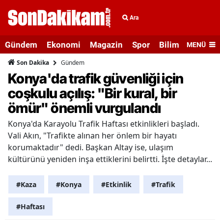
Ara
Gündem
Ekonomi
Magazin
Spor
Bilim ve Teknolo
MENÜ
Gündem
Son Dakika
Konya'da trafik güvenliği için
coşkulu açılış: "Bir kural, bir
ömür" önemli vurgulandı
Konya'da Karayolu Trafik Haftası etkinlikleri başladı.
Vali Akın, "Trafikte alınan her önlem bir hayatı
korumaktadır" dedi. Başkan Altay ise, ulaşım
kültürünü yeniden inşa ettiklerini belirtti. İşte detaylar...
#Kaza
#Konya
#Etkinlik
#Trafik
#Haftası