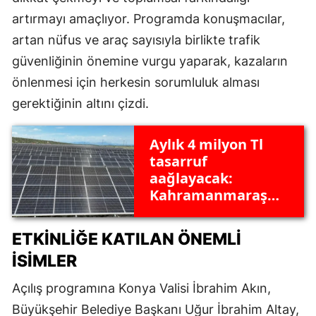
artırmayı amaçlıyor. Programda konuşmacılar,
artan nüfus ve araç sayısıyla birlikte trafik
güvenliğinin önemine vurgu yaparak, kazaların
önlenmesi için herkesin sorumluluk alması
gerektiğinin altını çizdi.
Aylık 4 milyon Tl
tasarruf
aağlayacak:
Kahramanmaraş
Ges'te sona gelindi
ETKINLIĞE KATILAN ÖNEMLI
İSIMLER
Açılış programına Konya Valisi İbrahim Akın,
Büyükşehir Belediye Başkanı Uğur İbrahim Altay,