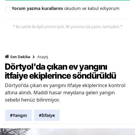
Yorum yazma kurallarını
okudum ve kabul ediyorum
* Bu içerik ile ilgili yorum yok, ilk yorumu siz yazın, tartışalım *
Asayiş
Son Dakika
Dörtyol'da çıkan ev yangını
itfaiye ekiplerince söndürüldü
Dörtyol'da çıkan ev yangını itfaiye ekiplerince kontrol
altına alındı. Maddi hasar meydana gelen yangın
sebebi henüz bilinmiyor.
#Yangın
#İtfaiye