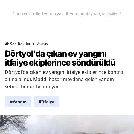
* Bu içerik ile ilgili yorum yok, ilk yorumu siz yazın, tartışalım *
Asayiş
Son Dakika
Dörtyol'da çıkan ev yangını
itfaiye ekiplerince söndürüldü
Dörtyol'da çıkan ev yangını itfaiye ekiplerince kontrol
altına alındı. Maddi hasar meydana gelen yangın
sebebi henüz bilinmiyor.
#Yangın
#İtfaiye