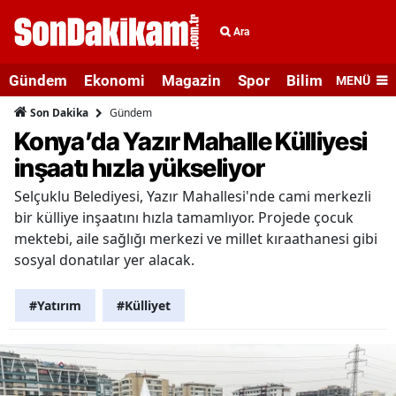
Ara
Gündem
Ekonomi
Magazin
Spor
Bilim ve Teknolo
MENÜ
Gündem
Son Dakika
Konya’da Yazır Mahalle Külliyesi
inşaatı hızla yükseliyor
Selçuklu Belediyesi, Yazır Mahallesi'nde cami merkezli
bir külliye inşaatını hızla tamamlıyor. Projede çocuk
mektebi, aile sağlığı merkezi ve millet kıraathanesi gibi
sosyal donatılar yer alacak.
#Yatırım
#Külliyet