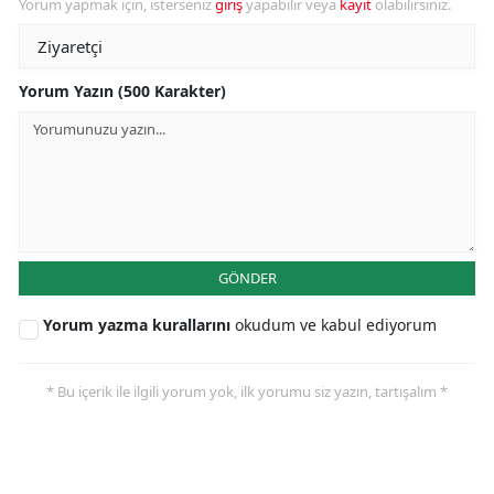
Yorum yapmak için, isterseniz
giriş
yapabilir veya
kayıt
olabilirsiniz.
Yorum Yazın (500 Karakter)
GÖNDER
Yorum yazma kurallarını
okudum ve kabul ediyorum
* Bu içerik ile ilgili yorum yok, ilk yorumu siz yazın, tartışalım *