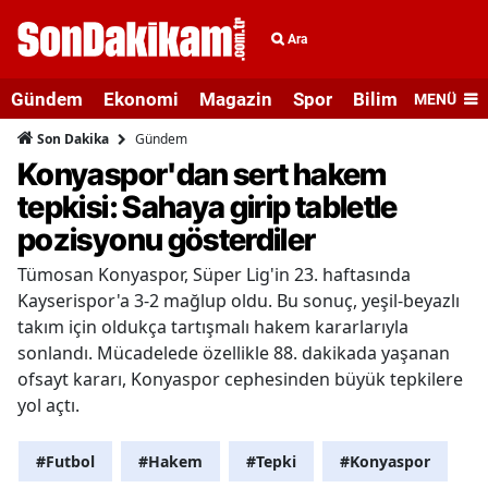
Ara
Gündem
Ekonomi
Magazin
Spor
Bilim ve Teknolo
MENÜ
Gündem
Son Dakika
Konyaspor'dan sert hakem
tepkisi: Sahaya girip tabletle
pozisyonu gösterdiler
Tümosan Konyaspor, Süper Lig'in 23. haftasında
Kayserispor'a 3-2 mağlup oldu. Bu sonuç, yeşil-beyazlı
takım için oldukça tartışmalı hakem kararlarıyla
sonlandı. Mücadelede özellikle 88. dakikada yaşanan
ofsayt kararı, Konyaspor cephesinden büyük tepkilere
yol açtı.
#Futbol
#Hakem
#Tepki
#Konyaspor