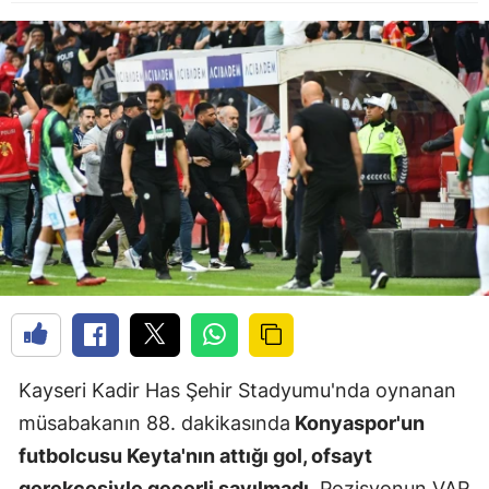
Kayseri Kadir Has Şehir Stadyumu'nda oynanan
müsabakanın 88. dakikasında
Konyaspor'un
futbolcusu Keyta'nın attığı gol, ofsayt
gerekçesiyle geçerli sayılmadı
. Pozisyonun VAR