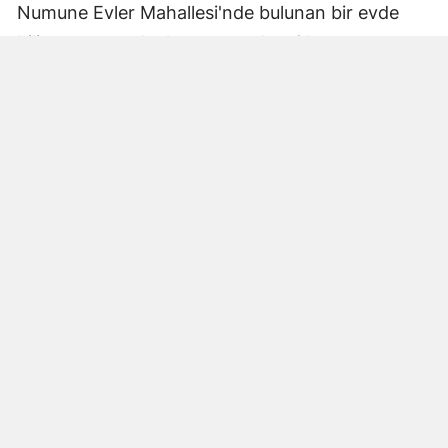
Numune Evler Mahallesi'nde bulunan bir evde
bilinmeyen nedenle yangın çıktı. Olay,
çevredekiler tarafından fark edilerek yetkililere
bildirildi.
Hatay Büyükşehir Belediyesi'ne bağlı itfaiye
ekipleri hızla olay yerine ulaştı. Yangın,