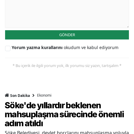
GÖNDER
Yorum yazma kurallarını
okudum ve kabul ediyorum
* Bu içerik ile ilgili yorum yok, ilk yorumu siz yazın, tartışalım *
Ekonomi
Son Dakika
Söke'de yıllardır beklenen
mahsuplaşma sürecinde önemli
adım atıldı
Söke Belediyesi, devlet borçlarını mahsuplaşma yoluyla