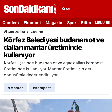
Ara
Gündem
Ekonomi
Magazin
Spor
Bilim ve Teknolo
MENÜ
Gündem
Son Dakika
Körfez Belediyesi budanan ot ve
dalları mantar üretiminde
kullanıyor
Körfez ilçesinde budanan ot ve ağaç dalları kompost
üretiminde kullanılıyor. Mantar üretimi için geri
dönüşümle değerlendiriliyor.
#Mantar
#Kompost