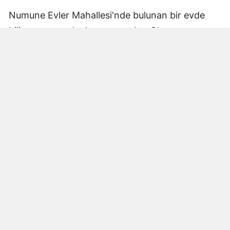
Numune Evler Mahallesi'nde bulunan bir evde
bilinmeyen nedenle yangın çıktı. Olay,
çevredekiler tarafından fark edilerek yetkililere
bildirildi.
Hatay Büyükşehir Belediyesi'ne bağlı itfaiye
ekipleri hızla olay yerine ulaştı. Yangın,