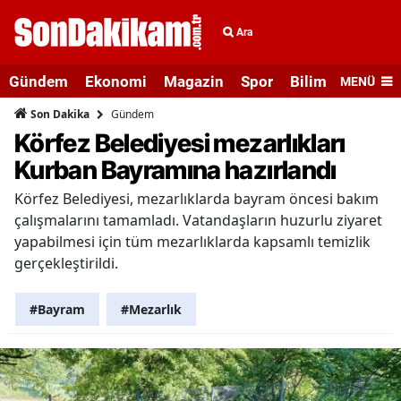
Ara
Gündem
Ekonomi
Magazin
Spor
Bilim ve Teknolo
MENÜ
Gündem
Son Dakika
Körfez Belediyesi mezarlıkları
Kurban Bayramına hazırlandı
Körfez Belediyesi, mezarlıklarda bayram öncesi bakım
çalışmalarını tamamladı. Vatandaşların huzurlu ziyaret
yapabilmesi için tüm mezarlıklarda kapsamlı temizlik
gerçekleştirildi.
#Bayram
#Mezarlık