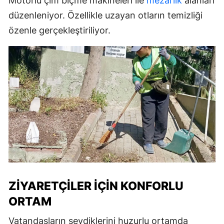
Motorlu çim biçme makineleri ile
mezarlık
alanları
düzenleniyor. Özellikle uzayan otların temizliği
özenle gerçekleştiriliyor.
ZIYARETÇILER İÇIN KONFORLU
ORTAM
Vatandaşların sevdiklerini huzurlu ortamda