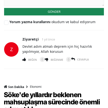
GÖNDER
Yorum yazma kurallarını
okudum ve kabul ediyorum
Ziyaretçi
1 yıl önce
Devlet adım atmalı deprem için hiç hazırlık
Z
yapılmıyor, Allah korusun
0
0
CEVAPLA
BEĞEN
BEĞENME
Ekonomi
Son Dakika
Söke'de yıllardır beklenen
mahsuplaşma sürecinde önemli