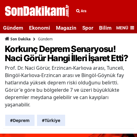
Ara
Gündem
Ekonomi
Magazin
Spor
Bilim ve Teknolo
MENÜ
Gündem
Son Dakika
Korkunç Deprem Senaryosu!
Naci Görür Hangi İlleri İşaret Etti?
Prof. Dr. Naci Görür, Erzincan-Karlıova arası, Tunceli,
Bingöl-Karlıova-Erzincan arası ve Bingöl-Göynük fay
hatlarında yüksek deprem riski olduğunu belirtti.
Görür'e göre bu bölgelerde 7 ve üzeri büyüklükte
depremler meydana gelebilir ve can kayıpları
yaşanabilir.
#Deprem
#Türkiye