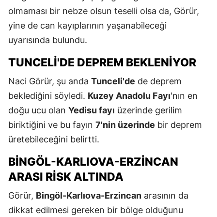
olmaması bir nebze olsun teselli olsa da, Görür,
yine de can kayıplarının yaşanabileceği
uyarısında bulundu.
TUNCELI'DE DEPREM BEKLENIYOR
Naci Görür, şu anda
Tunceli'de
de deprem
beklediğini söyledi.
Kuzey Anadolu Fayı
'nın en
doğu ucu olan
Yedisu fayı
üzerinde gerilim
biriktiğini ve bu fayın
7'nin üzerinde
bir deprem
üretebileceğini belirtti.
BINGÖL-KARLIOVA-ERZINCAN
ARASI RISK ALTINDA
Görür,
Bingöl-Karlıova-Erzincan
arasının da
dikkat edilmesi gereken bir bölge olduğunu