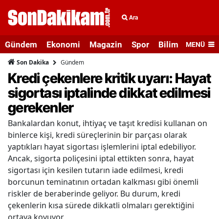
Ara
Gündem
Ekonomi
Magazin
Spor
Bilim ve Teknolo
MENÜ
Gündem
Son Dakika
Kredi çekenlere kritik uyarı: Hayat
sigortası iptalinde dikkat edilmesi
gerekenler
Bankalardan konut, ihtiyaç ve taşıt kredisi kullanan on
binlerce kişi, kredi süreçlerinin bir parçası olarak
yaptıkları hayat sigortası işlemlerini iptal edebiliyor.
Ancak, sigorta poliçesini iptal ettikten sonra, hayat
sigortası için kesilen tutarın iade edilmesi, kredi
borcunun teminatının ortadan kalkması gibi önemli
riskler de beraberinde geliyor. Bu durum, kredi
çekenlerin kısa sürede dikkatli olmaları gerektiğini
ortaya koyuyor.