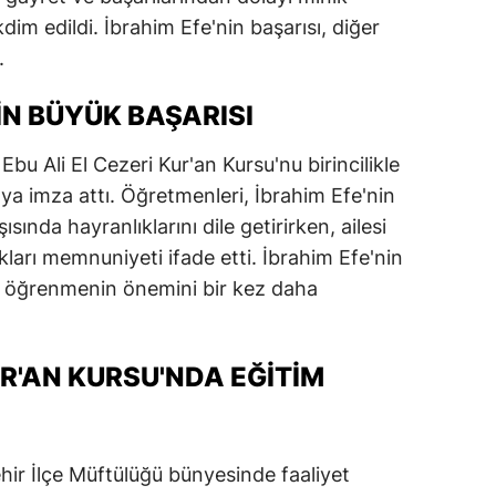
kdim edildi. İbrahim Efe'nin başarısı, diğer
dirne
.
lazığ
IN BÜYÜK BAŞARISI
rzincan
rzurum
bu Ali El Cezeri Kur'an Kursu'nu birincilikle
a imza attı. Öğretmenleri, İbrahim Efe'nin
skişehir
ında hayranlıklarını dile getirirken, ailesi
aziantep
ları memnuniyeti ifade etti. İbrahim Efe'nin
an öğrenmenin önemini bir kez daha
iresun
ümüşhane
UR'AN KURSU'NDA EĞITIM
akkari
atay
ir İlçe Müftülüğü bünyesinde faaliyet
sparta