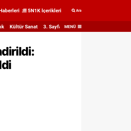
Haberleri
5N1K İçerikleri
Ara
ık
Kültür Sanat
3. Sayfa
MENÜ
irildi:
ldi