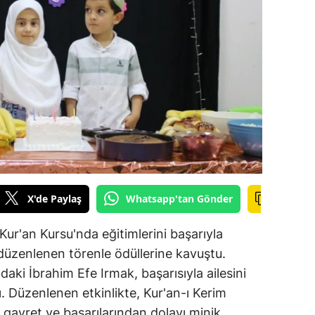
ilecik
ingöl
tlis
olu
urdur
ursa
anakkale
X'de Paylaş
Whatsapp'tan Gönder
ankırı
 Kur'an Kursu'nda eğitimlerini başarıyla
orum
düzenlenen törenle ödüllerine kavuştu.
ndaki İbrahim Efe Irmak, başarısıyla ailesini
enizli
. Düzenlenen etkinlikte, Kur'an-ı Kerim
iyarbakır
gayret ve başarılarından dolayı minik