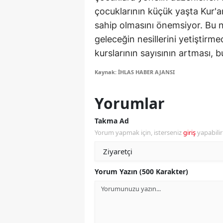
çocuklarının küçük yaşta Kur'a
S
sahip olmasını önemsiyor. Bu ne
Si
geleceğin nesillerini yetiştirme
kurslarının sayısının artması, bu
S
Kaynak: İHLAS HABER AJANSI
S
Yorumlar
T
T
Takma Ad
Yorum yapmak için, isterseniz
giriş
yapabili
T
T
Yorum Yazın (500 Karakter)
Ş
U
V