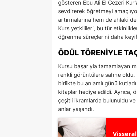
gösteren Ebu Ali El Cezeri Kur'
M
sevdirerek öğretmeyi amaçlıyor.
artırmalarına hem de ahlaki de
İ
Kurs yetkilileri, bu tür etkinli
İ
öğrenme süreçlerini daha keyifli
K
ÖDÜL TÖRENIYLE TA
K
Kursu başarıyla tamamlayan min
K
renkli görüntülere sahne oldu. 
birlikte bu anlamlı günü kutlad
Kı
kitaplar hediye edildi. Ayrıca, 
K
çeşitli ikramlarda bulunuldu ve
K
anlar yaşandı.
K
Vissera
K