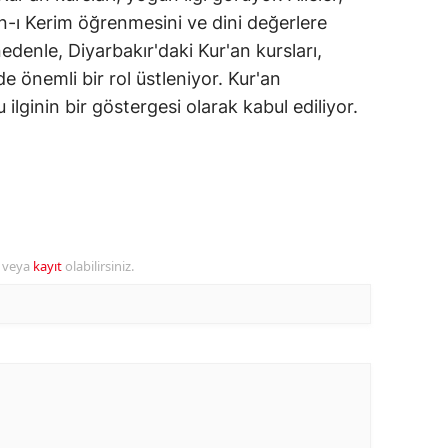
n-ı Kerim öğrenmesini ve dini değerlere
amsun
denle, Diyarbakır'daki Kur'an kursları,
irt
de önemli bir rol üstleniyor. Kur'an
 ilginin bir göstergesi olarak kabul ediliyor.
inop
ivas
ekirdağ
okat
r veya
kayıt
olabilirsiniz.
rabzon
unceli
anlıurfa
şak
an