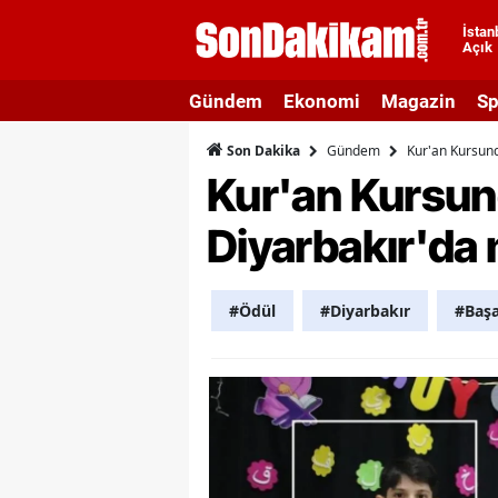
İstan
Açık
A
Gündem
Ekonomi
Magazin
Sp
A
Gündem
Kur'an Kursunda
Son Dakika
A
Kur'an Kursunda
A
Diyarbakır'da m
A
A
#Ödül
#Diyarbakır
#Başa
A
A
A
B