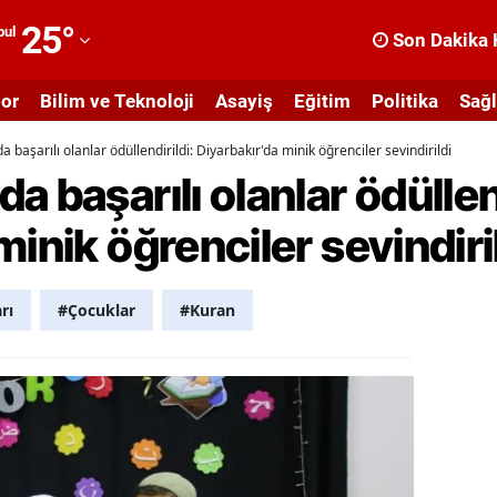
25
°
bul
Son Dakika 
dana
or
Bilim ve Teknoloji
Asayiş
Eğitim
Politika
Sağl
dıyaman
 başarılı olanlar ödüllendirildi: Diyarbakır'da minik öğrenciler sevindirildi
fyonkarahisar
 başarılı olanlar ödüllend
ğrı
inik öğrenciler sevindiri
masya
nkara
rı
#Çocuklar
#Kuran
ntalya
rtvin
ydın
alıkesir