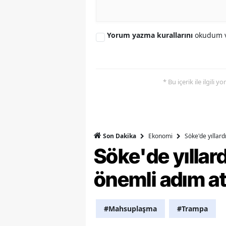
Y
Yorum yazma kurallarını
okudum v
Z
A
B
* Bu içerik ile ilgili 
K
K
Ekonomi
Söke'de yıllar
Son Dakika
B
Söke'de yılla
Ş
önemli adım at
B
A
#Mahsuplaşma
#Trampa
I