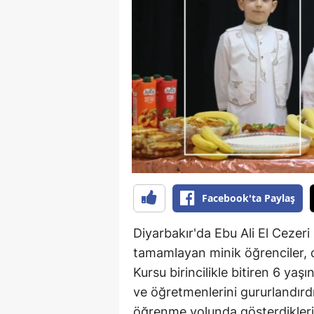
B
B
Bi
B
B
B
Ç
Facebook'ta Paylaş
Ç
Diyarbakır'da Ebu Ali El Cezeri
Ç
tamamlayan minik öğrenciler, 
Kursu birincilikle bitiren 6 yaşı
D
ve öğretmenlerini gururlandırdı
D
öğrenme yolunda gösterdikleri 