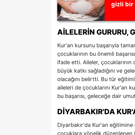
gizli bi
M
M
AILELERIN GURURU, 
K
Kur'an kursunu başarıyla tamaml
M
çocuklarının bu önemli başarıs
M
ifade etti. Aileler, çocuklarının
büyük katkı sağladığını ve gele
M
olacağını belirtti. Bu tür eğiti
N
aileleri de çocuklarını Kur'an k
N
bu başarısı, geleceğe dair umutl
O
DIYARBAKIR'DA KUR'
R
Diyarbakır'da Kur'an eğitimine o
S
çocuklara yönelik düzenlenen Ku