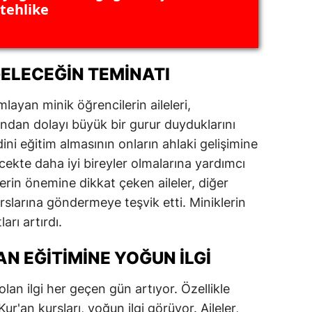
r tehlike
alatya
anisa
GELECEĞIN TEMINATI
ahramanmaraş
ayan minik öğrencilerin aileleri,
ardin
ından dolayı büyük bir gurur duyduklarını
uğla
 dini eğitim almasının onların ahlaki gelişimine
cekte daha iyi bireyler olmalarına yardımcı
uş
mlerin önemine dikkat çeken aileler, diğer
evşehir
urslarına göndermeye teşvik etti. Miniklerin
iğde
arı artırdı.
rdu
AN EĞITIMINE YOĞUN İLGI
ize
lan ilgi her geçen gün artıyor. Özellikle
akarya
r'an kursları, yoğun ilgi görüyor. Aileler,