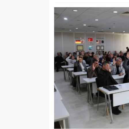
Y
K
Ki
O
D