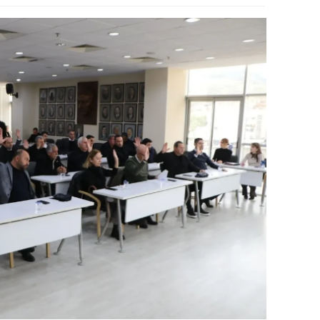
alova
arabük
lis
smaniye
üzce