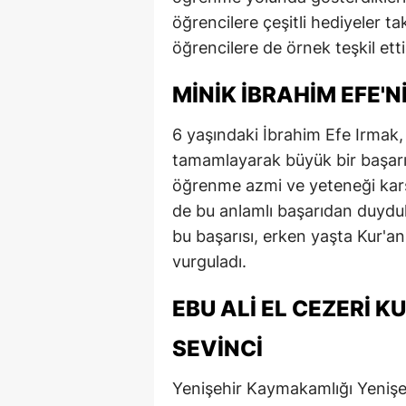
öğrencilere çeşitli hediyeler ta
E
öğrencilere de örnek teşkil etti
E
MINIK İBRAHIM EFE'N
E
E
6 yaşındaki İbrahim Efe Irmak, E
tamamlayarak büyük bir başarıy
E
öğrenme azmi ve yeteneği karşıs
G
de bu anlamlı başarıdan duyduk
bu başarısı, erken yaşta Kur'
G
vurguladı.
G
EBU ALI EL CEZERI K
H
SEVINCI
H
Yenişehir Kaymakamlığı Yenişeh
I