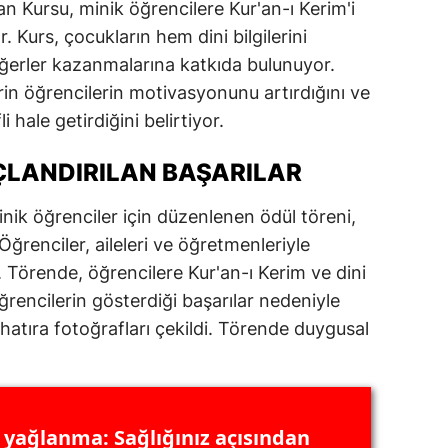
an Kursu, minik öğrencilere Kur'an-ı Kerim'i
ersin
 Kurs, çocukların hem dini bilgilerini
ğerler kazanmalarına katkıda bulunuyor.
stanbul
klerin öğrencilerin motivasyonunu artırdığını ve
zmir
 hale getirdiğini belirtiyor.
ars
ÇLANDIRILAN BAŞARILAR
astamonu
ik öğrenciler için düzenlenen ödül töreni,
ayseri
Öğrenciler, aileleri ve öğretmenleriyle
ı. Törende, öğrencilere Kur'an-ı Kerim ve dini
rklareli
öğrencilerin gösterdiği başarılar nedeniyle
ırşehir
 hatıra fotoğrafları çekildi. Törende duygusal
ocaeli
onya
l yağlanma: Sağlığınız açısından
ütahya