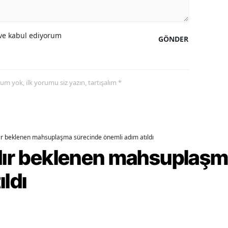
ozgat
e kabul ediyorum
GÖNDER
onguldak
ksaray
ayburt
yorum yok, ilk yorumu siz yazın, tartışalım *
araman
ırıkkale
dır beklenen mahsuplaşma sürecinde önemli adım atıldı
atman
rdır beklenen mahsuplaş
ırnak
ıldı
artın
rdahan
ğdır