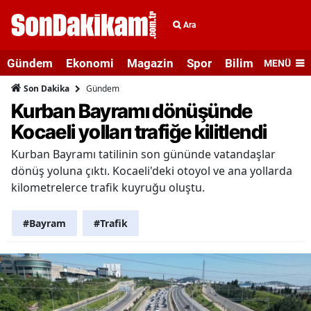
Ara
Gündem
Ekonomi
Magazin
Spor
Bilim ve Teknolo
MENÜ
Gündem
Son Dakika
Kurban Bayramı dönüşünde
Kocaeli yolları trafiğe kilitlendi
Kurban Bayramı tatilinin son gününde vatandaşlar
dönüş yoluna çıktı. Kocaeli'deki otoyol ve ana yollarda
kilometrelerce trafik kuyruğu oluştu.
#Bayram
#Trafik