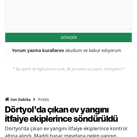
GÖNDER
Yorum yazma kurallarını
okudum ve kabul ediyorum
* Bu içerik ile ilgili yorum yok, ilk yorumu siz yazın, tartışalım *
Asayiş
Son Dakika
Dörtyol'da çıkan ev yangını
itfaiye ekiplerince söndürüldü
Dörtyol'da çıkan ev yangını itfaiye ekiplerince kontrol
altına alındı. Maddi hasar meydana gelen yangın