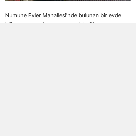
Numune Evler Mahallesi'nde bulunan bir evde
bilinmeyen nedenle yangın çıktı. Olay,
çevredekiler tarafından fark edilerek yetkililere
bildirildi.
Hatay Büyükşehir Belediyesi'ne bağlı itfaiye