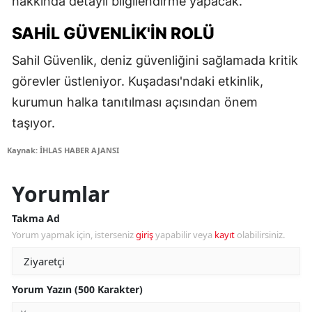
hakkında detaylı bilgilendirme yapacak.
SAHIL GÜVENLIK'IN ROLÜ
Sahil Güvenlik, deniz güvenliğini sağlamada kritik
görevler üstleniyor. Kuşadası'ndaki etkinlik,
kurumun halka tanıtılması açısından önem
taşıyor.
Kaynak: İHLAS HABER AJANSI
Yorumlar
Takma Ad
Yorum yapmak için, isterseniz
giriş
yapabilir veya
kayıt
olabilirsiniz.
Yorum Yazın (500 Karakter)