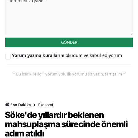
GÖNDER
Yorum yazma kurallarını
okudum ve kabul ediyorum
* Bu içerik ile ilgili yorum yok, ilk yorumu siz yazın, tartışalım *
Ekonomi
Son Dakika
Söke'de yıllardır beklenen
mahsuplaşma sürecinde önemli
adım atıldı