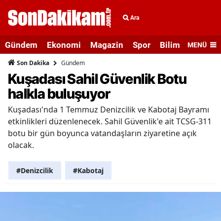
Ara
Gündem
Ekonomi
Magazin
Spor
Bilim ve Teknolo
MENÜ
Gündem
Son Dakika
Kuşadası Sahil Güvenlik Botu
halkla buluşuyor
Kuşadası'nda 1 Temmuz Denizcilik ve Kabotaj Bayramı
etkinlikleri düzenlenecek. Sahil Güvenlik'e ait TCSG-311
botu bir gün boyunca vatandaşların ziyaretine açık
olacak.
#Denizcilik
#Kabotaj