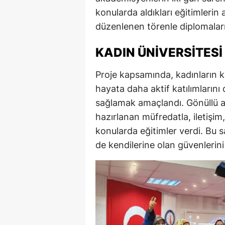
konularda aldıkları eğitimlerin
E
düzenlenen törenle diplomaları
E
KADIN ÜNIVERSITESI
E
E
Proje kapsamında, kadınların ki
hayata daha aktif katılımların
E
sağlamak amaçlandı. Gönüllü a
G
hazırlanan müfredatla, iletişim, 
konularda eğitimler verdi. Bu s
G
de kendilerine olan güvenlerini 
G
H
H
I