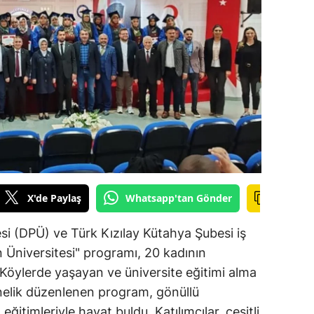
ilecik
ingöl
tlis
olu
urdur
ursa
anakkale
X'de Paylaş
Whatsapp'tan Gönder
ankırı
i (DPÜ) ve Türk Kızılay Kütahya Şubesi iş
orum
ın Üniversitesi" programı, 20 kadının
 Köylerde yaşayan ve üniversite eğitimi alma
enizli
önelik düzenlenen program, gönüllü
iyarbakır
ğitimleriyle hayat buldu. Katılımcılar, çeşitli