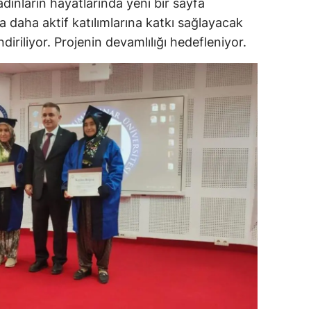
dınların hayatlarında yeni bir sayfa
 daha aktif katılımlarına katkı sağlayacak
alova
diriliyor. Projenin devamlılığı hedefleniyor.
arabük
lis
smaniye
üzce