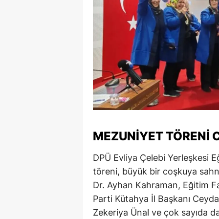
M
İ
İ
K
K
K
Kı
MEZUNIYET TÖRENI 
K
DPÜ Evliya Çelebi Yerleşkesi 
töreni, büyük bir coşkuya sahn
K
Dr. Ayhan Kahraman, Eğitim Fa
K
Parti Kütahya İl Başkanı Ceyda
Zekeriya Ünal ve çok sayıda dave
K