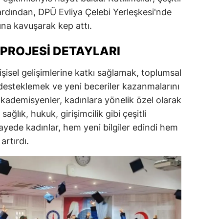
 ardından, DPÜ Evliya Çelebi Yerleşkesi'nde
dirne
na kavuşarak kep attı.
lazığ
 PROJESI DETAYLARI
rzincan
rzurum
şisel gelişimlerine katkı sağlamak, toplumsal
ı desteklemek ve yeni beceriler kazanmalarını
skişehir
kademisyenler, kadınlara yönelik özel olarak
aziantep
sağlık, hukuk, girişimcilik gibi çeşitli
ayede kadınlar, hem yeni bilgiler edindi hem
iresun
artırdı.
ümüşhane
akkari
atay
sparta