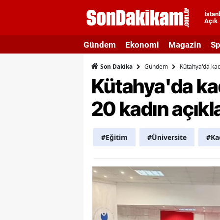
İstan
Açık
A
Gündem
Ekonomi
Magazin
Sp
A
Gündem
Kütahya'da kad
Son Dakika
A
Kütahya'da ka
A
20 kadın açıkl
A
A
#Eğitim
#Üniversite
#Ka
A
A
A
B