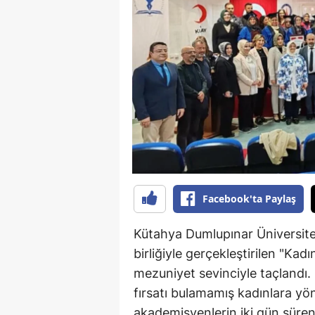
B
B
Bi
B
B
B
Ç
Facebook'ta Paylaş
Ç
Kütahya Dumlupınar Üniversites
Ç
birliğiyle gerçekleştirilen "Kad
mezuniyet sevinciyle taçlandı.
D
fırsatı bulamamış kadınlara y
D
akademisyenlerin iki gün süren e