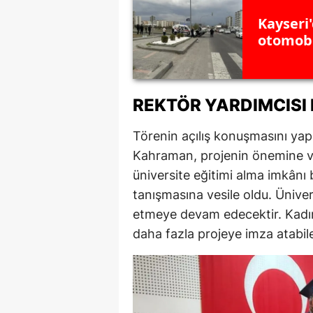
Kayseri'
S
otomobil
Si
S
REKTÖR YARDIMCISI
S
Törenin açılış konuşmasını ya
T
Kahraman, projenin önemine vu
T
üniversite eğitimi alma imkânı
tanışmasına vesile oldu. Üniver
T
etmeye devam edecektir. Kadın
T
daha fazla projeye imza atabile
Ş
U
V