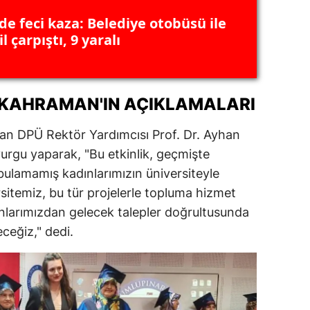
de feci kaza: Belediye otobüsü ile
amsun
 çarpıştı, 9 yaralı
irt
inop
 KAHRAMAN'IN AÇIKLAMALARI
ivas
pan DPÜ Rektör Yardımcısı Prof. Dr. Ayhan
ekirdağ
rgu yaparak, "Bu etkinlik, geçmişte
okat
 bulamamış kadınlarımızın üniversiteyle
sitemiz, bu tür projelerle topluma hizmet
rabzon
larımızdan gelecek talepler doğrultusunda
unceli
ceğiz," dedi.
anlıurfa
şak
an