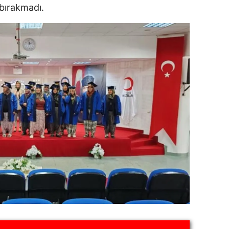
 bırakmadı.
alatya
anisa
ahramanmaraş
ardin
uğla
uş
evşehir
iğde
rdu
ize
akarya