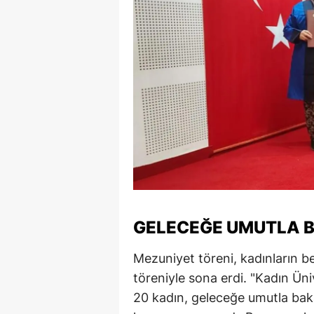
Y
Z
A
B
K
K
B
GELECEĞE UMUTLA B
Ş
B
Mezuniyet töreni, kadınların b
töreniyle sona erdi. "Kadın Ün
A
20 kadın, geleceğe umutla bak
I