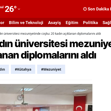
26
°
bul
Son Dakika 
dana
or
Bilim ve Teknoloji
Asayiş
Eğitim
Politika
Sağl
dıyaman
ın üniversitesi mezuniyetinde coşku: 20 kadın açıklanan diplomalarını aldı
fyonkarahisar
dın üniversitesi mezuniy
ğrı
anan diplomalarını aldı
masya
nkara
dın
#Kütahya
#Mezuniyet
ntalya
rtvin
ydın
alıkesir