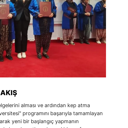
ozgat
onguldak
ksaray
ayburt
araman
ırıkkale
atman
AKIŞ
ırnak
artın
elgelerini alması ve ardından kep atma
iversitesi" programını başarıyla tamamlayan
rdahan
arak yeni bir başlangıç yapmanın
ğdır