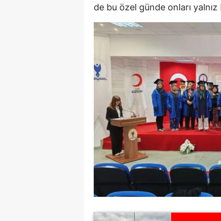
de bu özel günde onları yalnız
M
M
K
M
M
M
N
N
O
R
S