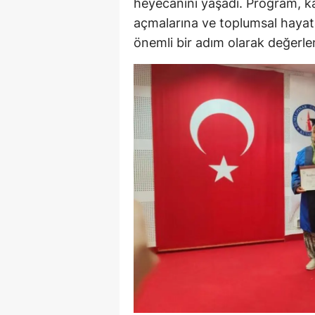
heyecanını yaşadı. Program, ka
açmalarına ve toplumsal hayata
Y
önemli bir adım olarak değerlen
K
Ki
O
D