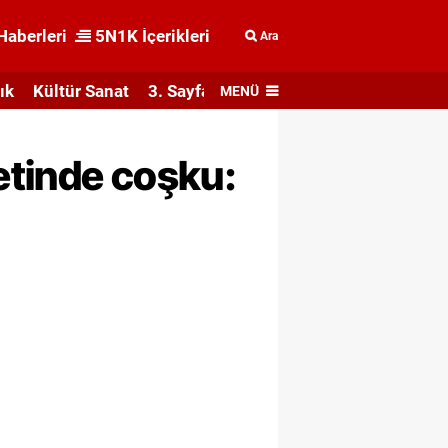
Haberleri
5N1K İçerikleri
Ara
ık
Kültür Sanat
3. Sayfa
MENÜ
etinde coşku: