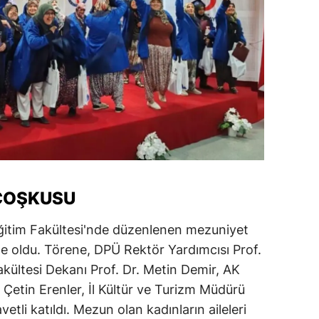
ersin
stanbul
zmir
ars
astamonu
ayseri
rklareli
COŞKUSU
ırşehir
Eğitim Fakültesi'nde düzenlenen mezuniyet
e oldu. Törene, DPÜ Rektör Yardımcısı Prof.
ocaeli
kültesi Dekanı Prof. Dr. Metin Demir, AK
onya
 Çetin Erenler, İl Kültür ve Turizm Müdürü
tli katıldı. Mezun olan kadınların aileleri
ütahya