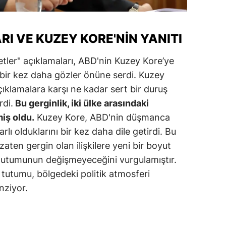
alova
I VE KUZEY KORE'NIN YANITI
arabük
tler" açıklamaları, ABD'nin Kuzey Kore’ye
lis
ı bir kez daha gözler önüne serdi. Kuzey
smaniye
açıklamalara karşı ne kadar sert bir duruş
üzce
rdi.
Bu gerginlik, iki ülke arasındaki
miş oldu.
Kuzey Kore, ABD'nin düşmanca
rlı olduklarını bir kez daha dile getirdi. Bu
 zaten gergin olan ilişkilere yeni bir boyut
tutumunun değişmeyeceğini vurgulamıştır.
tutumu, bölgedeki politik atmosferi
ziyor.