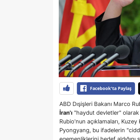
B
B
Bi
B
B
B
Ç
Facebook'ta Paylaş
Ç
ABD Dışişleri Bakanı Marco Rub
Ç
İran'ı
"haydut devletler" olarak 
Rubio'nun açıklamaları, Kuzey Ko
D
Pyongyang, bu ifadelerin "cidd
D
egemenliklerini hedef aldığını