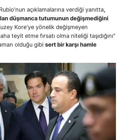
ersin
 Rubio'nun açıklamalarına verdiği yanıtta
,
 olan düşmanca tutumunun değişmediğini
stanbul
 Kuzey Kore'ye yönelik değişmeyen
zmir
ha teyit etme fırsatı olma niteliği taşıdığını"
 zaman olduğu gibi
sert bir karşı hamle
ars
astamonu
ayseri
rklareli
ırşehir
ocaeli
onya
ütahya