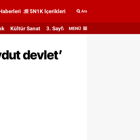
Haberleri
5N1K İçerikleri
Ara
ık
Kültür Sanat
3. Sayfa
MENÜ
dut devlet’