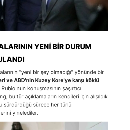
alatya
anisa
ahramanmaraş
ardin
LARININ YENI BIR DURUM
uğla
ULANDI
uş
larının "yeni bir şey olmadığı" yönünde bir
leri ve ABD'nin Kuzey Kore'ye karşı köklü
evşehir
Rubio'nun konuşmasının şaşırtıcı
iğde
g, bu tür açıklamaların kendileri için alışıldık
rdu
 sürdürdüğü sürece her türlü
rini yinelediler.
ize
akarya