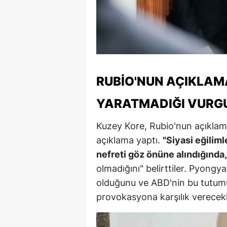
M
M
K
M
RUBIO'NUN AÇIKLAMA
M
YARATMADIĞI VURG
M
Kuzey Kore, Rubio'nun açıklama
açıklama yaptı.
"Siyasi eğilim
N
nefreti göz önüne alındığında,
N
olmadığını" belirttiler. Pyongyan
O
olduğunu ve ABD'nin bu tutumu
provokasyona karşılık verecekle
R
S