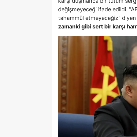
karşı düşmanca bir tutum serg
değişmeyeceği ifade edildi. "
Y
tahammül etmeyeceğiz" diyen
Z
zamanki gibi sert bir karşı ham
A
B
K
K
B
Ş
B
A
I