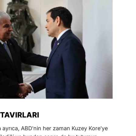
amsun
irt
inop
ivas
ekirdağ
okat
rabzon
unceli
anlıurfa
TAVIRLARI
şak
a ayrıca, ABD'nin her zaman Kuzey Kore'ye
an