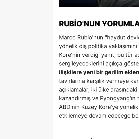
Y
RUBIO'NUN YORUMLAR
K
Marco Rubio'nun "haydut devle
Ki
yönelik dış politika yaklaşımın
O
Kore'nin verdiği yanıt, bu tür 
D
sergileyeceklerini açıkça göste
ilişkilere yeni bir gerilim ekle
tavırlarına karşılık vermeye kara
açıklamalar, iki ülke arasındaki
kazandırmış ve Pyongyang'ın 
ABD'nin Kuzey Kore'ye yönelik 
etkilemeye devam edeceğe ben