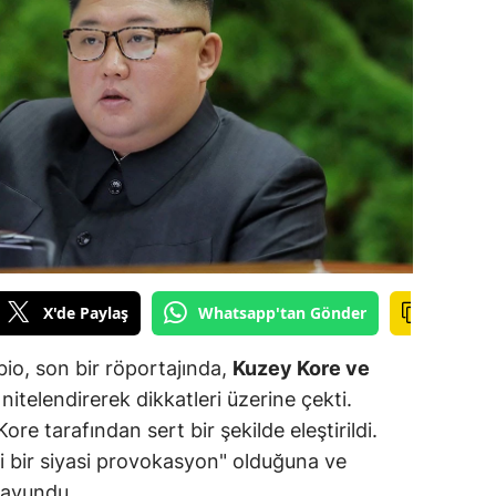
ilecik
ingöl
tlis
olu
urdur
ursa
anakkale
X'de Paylaş
Whatsapp'tan Gönder
ankırı
io, son bir röportajında,
Kuzey Kore ve
orum
nitelendirerek dikkatleri üzerine çekti.
re tarafından sert bir şekilde eleştirildi.
enizli
i bir siyasi provokasyon" olduğuna ve
iyarbakır
 savundu.