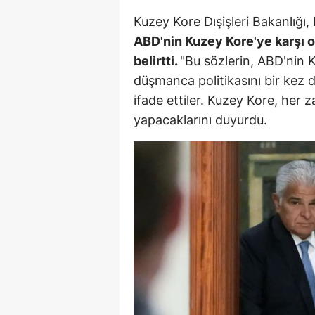
M
Kuzey Kore Dışişleri Bakanlığı,
ABD'nin Kuzey Kore'ye karşı
İ
belirtti.
"Bu sözlerin, ABD'nin
İ
düşmanca politikasını bir kez da
ifade ettiler. Kuzey Kore, her
K
yapacaklarını duyurdu.
K
K
Kı
K
K
K
K