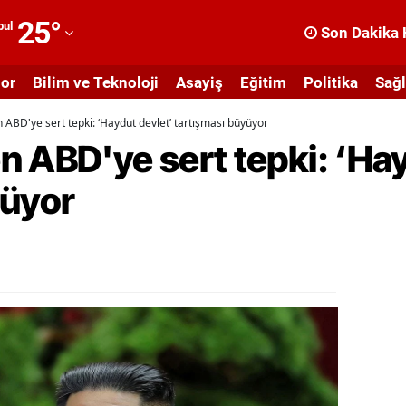
25
°
bul
Son Dakika 
dana
or
Bilim ve Teknoloji
Asayiş
Eğitim
Politika
Sağl
dıyaman
 ABD'ye sert tepki: ‘Haydut devlet’ tartışması büyüyor
fyonkarahisar
 ABD'ye sert tepki: ‘Hay
ğrı
yüyor
masya
nkara
ntalya
rtvin
ydın
alıkesir