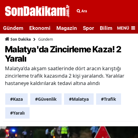
Ara
Gündem
Ekonomi
Magazin
Spor
Bilim ve Teknolo
MENÜ
Gündem
Son Dakika
Malatya'da Zincirleme Kaza! 2
Yaralı
Malatya’da akşam saatlerinde dört aracın karıştığı
zincirleme trafik kazasında 2 kişi yaralandı. Yaralılar
hastaneye kaldırılarak tedavi altına alındı
#Kaza
#Güvenlik
#Malatya
#Trafik
#Yaralı