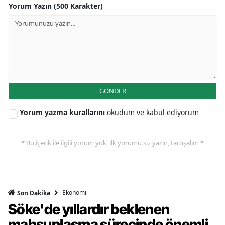
Yorum Yazın (500 Karakter)
GÖNDER
Yorum yazma kurallarını
okudum ve kabul ediyorum
* Bu içerik ile ilgili yorum yok, ilk yorumu siz yazın, tartışalım *
Ekonomi
Son Dakika
Söke'de yıllardır beklenen
mahsuplaşma sürecinde önemli