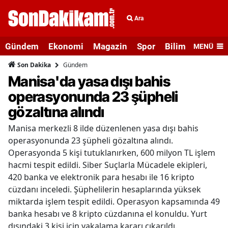
Ara
Gündem
Ekonomi
Magazin
Spor
Bilim ve Teknolo
MENÜ
Gündem
Son Dakika
Manisa'da yasa dışı bahis
operasyonunda 23 şüpheli
gözaltına alındı
Manisa merkezli 8 ilde düzenlenen yasa dışı bahis
operasyonunda 23 şüpheli gözaltına alındı.
Operasyonda 5 kişi tutuklanırken, 600 milyon TL işlem
hacmi tespit edildi. Siber Suçlarla Mücadele ekipleri,
420 banka ve elektronik para hesabı ile 16 kripto
cüzdanı inceledi. Şüphelilerin hesaplarında yüksek
miktarda işlem tespit edildi. Operasyon kapsamında 49
banka hesabı ve 8 kripto cüzdanına el konuldu. Yurt
dışındaki 3 kişi için yakalama kararı çıkarıldı.