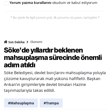
Yorum yazma kurallarını
okudum ve kabul ediyorum
* Bu içerik ile ilgili yorum yok, ilk yorumu siz yazın, tartışalım *
Ekonomi
Son Dakika
Söke'de yıllardır beklenen
mahsuplaşma sürecinde önemli
adım atıldı
Söke Belediyesi, devlet borçlarını mahsuplaşma yoluyla
çözüme kavuşturarak mali yükünü hafifletti. Başkan
Arıkan’ın girişimleriyle devlet binaları Hazine
taşınmazlarıyla takas edildi.
#Mahsuplaşma
#Trampa