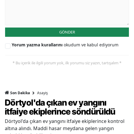
GÖNDER
Yorum yazma kurallarını
okudum ve kabul ediyorum
* Bu içerik ile ilgili yorum yok, ilk yorumu siz yazın, tartışalım *
Asayiş
Son Dakika
Dörtyol'da çıkan ev yangını
itfaiye ekiplerince söndürüldü
Dörtyol'da çıkan ev yangını itfaiye ekiplerince kontrol
altına alındı. Maddi hasar meydana gelen yangın