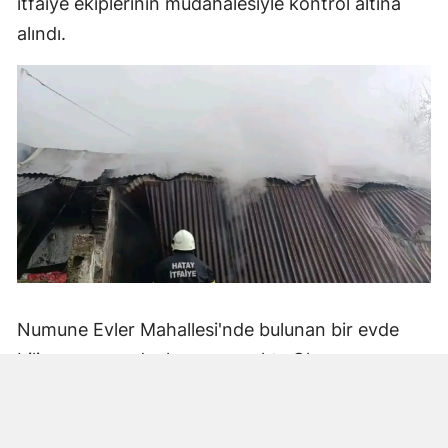
itfaiye ekiplerinin müdahalesiyle kontrol altına
alındı.
Numune Evler Mahallesi'nde bulunan bir evde
bilinmeyen nedenle yangın çıktı. Olay,
çevredekiler tarafından fark edilerek yetkililere
bildirildi.