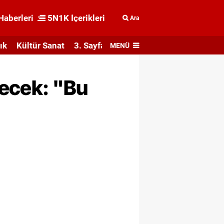
Haberleri
5N1K İçerikleri
Ara
ık
Kültür Sanat
3. Sayfa
MENÜ
decek: "Bu