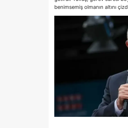
benimsemiş olmanın altını çizdi
E
E
E
E
E
G
G
G
H
H
I