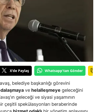
ilecik
ingöl
tlis
olu
urdur
ursa
anakkale
X'de Paylaş
Whatsapp'tan Gönder
ankırı
avaş, belediye başkanlığı görevini
orum
edalaşmaya
ve
helalleşmeye
geleceğini
 Yavaş'ın geleceği ve siyasi yaşamının
enizli
 çeşitli spekülasyonları beraberinde
iyarbakır
boyunca
hizmet odaklı
bir yönetim anlayışını