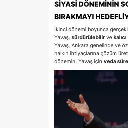
SIYASI DÖNEMININ S
M
BIRAKMAYI HEDEFLI
İ
İkinci dönemi boyunca gerçekle
İ
Yavaş,
sürdürülebilir
ve
kalıcı
K
Yavaş, Ankara genelinde ve özel
halkın ihtiyaçlarına çözüm üre
K
dönemin, Yavaş için
veda süre
K
Kı
K
K
K
K