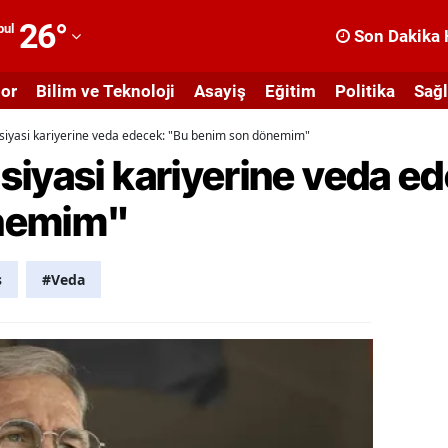
26
°
bul
Son Dakika 
dana
or
Bilim ve Teknoloji
Asayiş
Eğitim
Politika
Sağl
dıyaman
siyasi kariyerine veda edecek: "Bu benim son dönemim"
fyonkarahisar
siyasi kariyerine veda e
ğrı
nemim"
masya
nkara
ş
#Veda
ntalya
rtvin
ydın
alıkesir