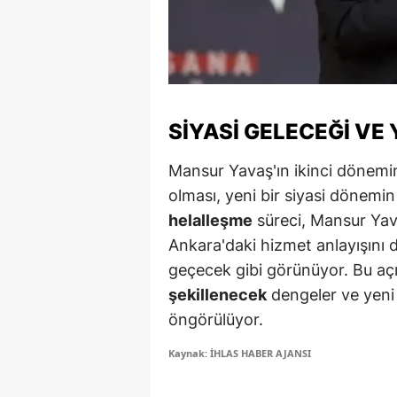
Y
K
Ki
SIYASI GELECEĞI VE
O
Mansur Yavaş'ın ikinci dönemi
D
olması, yeni bir siyasi dönemin
helalleşme
süreci, Mansur Yava
Ankara'daki hizmet anlayışını d
geçecek gibi görünüyor. Bu aç
şekillenecek
dengeler ve yeni l
öngörülüyor.
Kaynak: İHLAS HABER AJANSI