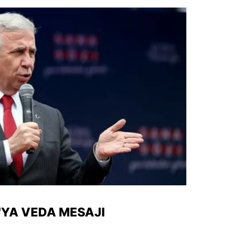
amsun
irt
inop
ivas
ekirdağ
okat
rabzon
unceli
anlıurfa
şak
'YA VEDA MESAJI
an