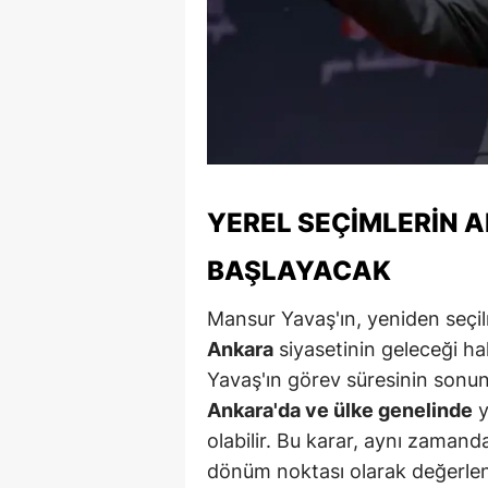
M
M
K
M
M
YEREL SEÇIMLERIN 
M
BAŞLAYACAK
N
Mansur Yavaş'ın, yeniden seçil
N
Ankara
siyasetinin geleceği ha
Yavaş'ın görev süresinin sonu
O
Ankara'da ve ülke genelinde
y
R
olabilir. Bu karar, aynı zamanda
dönüm noktası olarak değerlend
S