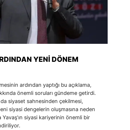
alatya
anisa
ahramanmaraş
ardin
uğla
ARDINDAN YENI DÖNEM
uş
evşehir
mesinin ardından yaptığı bu açıklama,
iğde
kkında önemli soruları gündeme getirdi.
nda siyaset sahnesinden çekilmesi,
rdu
eni siyasi dengelerin oluşmasına neden
ize
 Yavaş'ın siyasi kariyerinin önemli bir
iriliyor.
akarya