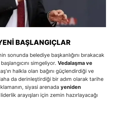
alova
arabük
lis
 YENI BAŞLANGIÇLAR
smaniye
nin sonunda belediye başkanlığını bırakacak
üzce
 başlangıcını simgeliyor.
Vedalaşma ve
ş'ın halkla olan bağını güçlendirdiği ve
aha da derinleştirdiği bir adım olarak tarihe
ıklamanın, siyasi arenada
yeniden
iderlik arayışları için zemin hazırlayacağı