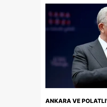
S
Si
S
S
T
T
T
T
Ş
U
ANKARA VE POLATLI
V