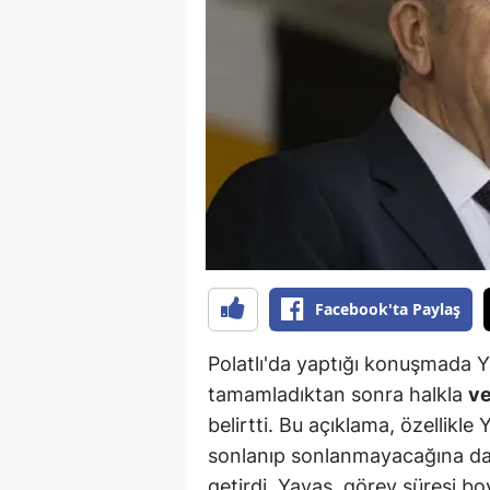
B
B
Bi
B
B
B
Ç
Facebook'ta Paylaş
Ç
Polatlı'da yaptığı konuşmada Y
Ç
tamamladıktan sonra halkla
v
belirtti. Bu açıklama, özellikle
D
sonlanıp sonlanmayacağına dair
D
getirdi. Yavaş, görev süresi 