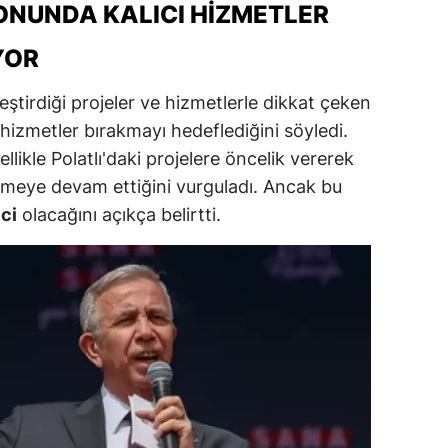
ONUNDA KALICI HIZMETLER
ersin
YOR
stanbul
ştirdiği projeler ve hizmetlerle dikkat çeken
zmir
hizmetler bırakmayı hedeflediğini söyledi.
ars
likle Polatlı'daki projelere öncelik vererek
tmeye devam ettiğini vurguladı. Ancak bu
astamonu
ci
olacağını açıkça belirtti.
ayseri
rklareli
ırşehir
ocaeli
onya
ütahya