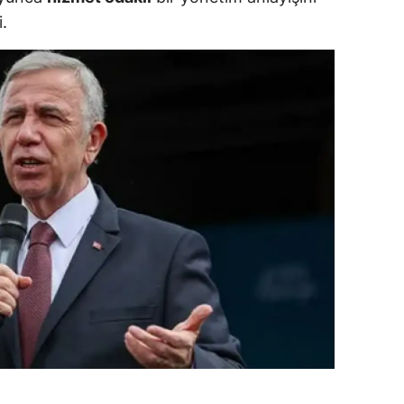
.
dirne
lazığ
rzincan
rzurum
skişehir
aziantep
iresun
ümüşhane
akkari
atay
sparta