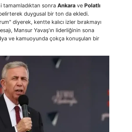
ni tamamladıktan sonra
Ankara
ve
Polatlı
ozgat
belirterek duygusal bir ton da ekledi.
rum" diyerek, kentte kalıcı izler bırakmayı
onguldak
esajı, Mansur Yavaş'ın liderliğinin sona
ksaray
dya ve kamuoyunda çokça konuşulan bir
ayburt
araman
ırıkkale
atman
ırnak
artın
rdahan
ğdır