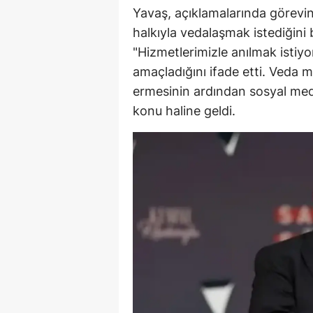
Yavaş, açıklamalarında görevi
Y
halkıyla vedalaşmak istediğini 
"Hizmetlerimizle anılmak istiyo
Z
amaçladığını ifade etti. Veda m
A
ermesinin ardından sosyal me
konu haline geldi.
B
K
K
B
Ş
B
A
I