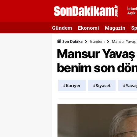
İstan
Açık
A
Gündem
Ekonomi
Magazin
Sp
A
Gündem
Mansur Yavaş 
Son Dakika
A
Mansur Yavaş 
A
benim son dö
A
A
#Kariyer
#Siyaset
#Yava
A
A
A
B