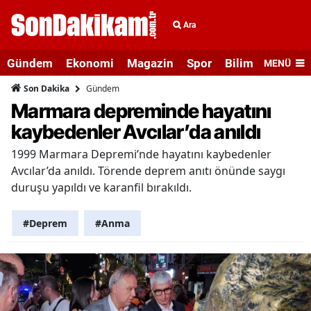
Ara
Gündem
Ekonomi
Magazin
Spor
Bilim ve Teknolo
MENÜ
Gündem
Son Dakika
Marmara depreminde hayatını
kaybedenler Avcılar’da anıldı
1999 Marmara Depremi’nde hayatını kaybedenler
Avcılar’da anıldı. Törende deprem anıtı önünde saygı
duruşu yapıldı ve karanfil bırakıldı.
#Deprem
#Anma