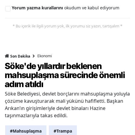
Yorum yazma kurallarını
okudum ve kabul ediyorum
* Bu içerik ile ilgili yorum yok, ilk yorumu siz yazın, tartışalım *
Ekonomi
Son Dakika
Söke'de yıllardır beklenen
mahsuplaşma sürecinde önemli
adım atıldı
Söke Belediyesi, devlet borçlarını mahsuplaşma yoluyla
çözüme kavuşturarak mali yükünü hafifletti. Başkan
Arıkan’ın girişimleriyle devlet binaları Hazine
taşınmazlarıyla takas edildi.
#Mahsuplaşma
#Trampa