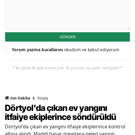
GÖNDER
Yorum yazma kurallarını
okudum ve kabul ediyorum
* Bu içerik ile ilgili yorum yok, ilk yorumu siz yazın, tartışalım *
Asayiş
Son Dakika
Dörtyol'da çıkan ev yangını
itfaiye ekiplerince söndürüldü
Dörtyol'da çıkan ev yangını itfaiye ekiplerince kontrol
altına alındı. Maddi hasar meydana gelen yangın