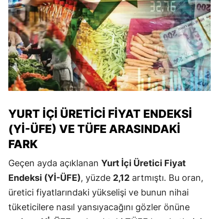
YURT İÇI ÜRETICI FIYAT ENDEKSI
(Yİ-ÜFE) VE TÜFE ARASINDAKI
FARK
Geçen ayda açıklanan
Yurt İçi Üretici Fiyat
Endeksi (Yİ-ÜFE)
, yüzde
2,12
artmıştı. Bu oran,
üretici fiyatlarındaki yükselişi ve bunun nihai
tüketicilere nasıl yansıyacağını gözler önüne