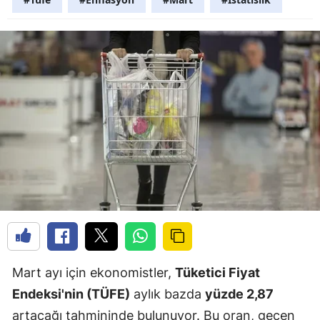
Mart ayı için ekonomistler,
Tüketici Fiyat
Endeksi'nin (TÜFE)
aylık bazda
yüzde 2,87
artacağı tahmininde bulunuyor. Bu oran, geçen