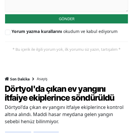
GÖNDER
Yorum yazma kurallarını
okudum ve kabul ediyorum
* Bu içerik ile ilgili yorum yok, ilk yorumu siz yazın, tartışalım *
Asayiş
Son Dakika
Dörtyol'da çıkan ev yangını
itfaiye ekiplerince söndürüldü
Dörtyol'da çıkan ev yangını itfaiye ekiplerince kontrol
altına alındı. Maddi hasar meydana gelen yangın
sebebi henüz bilinmiyor.