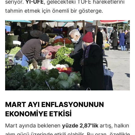
seriyor.
Yİ-ÜFE
, gelecekteki TÜFE hareketlerini
tahmin etmek için önemli bir gösterge.
MART AYI ENFLASYONUNUN
EKONOMIYE ETKISI
Mart ayında beklenen
yüzde 2,87'lik
artış, halkın
alım gücü üzerinde etkili olabilir. Bu oran, özellikle