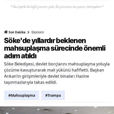
* Bu içerik ile ilgili yorum yok, ilk yorumu siz yazın, tartışalım *
Ekonomi
Son Dakika
Söke'de yıllardır beklenen
mahsuplaşma sürecinde önemli
adım atıldı
Söke Belediyesi, devlet borçlarını mahsuplaşma yoluyla
çözüme kavuşturarak mali yükünü hafifletti. Başkan
Arıkan’ın girişimleriyle devlet binaları Hazine
taşınmazlarıyla takas edildi.
#Mahsuplaşma
#Trampa