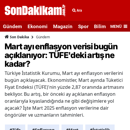
Ara
Gündem
Ekonomi
Magazin
Spor
Bilim ve Teknolo
MENÜ
Gündem
Son Dakika
Mart ayı enflasyon verisi bugün
açıklanıyor: TÜFE'deki artış ne
kadar?
Türkiye İstatistik Kurumu, Mart ayı enflasyon verilerini
bugün açıklayacak. Ekonomistler, Mart ayında Tüketici
Fiyat Endeksi (TÜFE)'nin yüzde 2,87 oranında artmasını
bekliyor. Bu artış, bir önceki ay açıklanan enflasyon
oranlarıyla kıyaslandığında ne gibi değişimlere yol
açacak? İşte Mart 2025 enflasyon verilerine dair
öngörüler ve uzmanların tahminleri.
#Tüfe
#Enflasyon
#Mart
#İstatislik