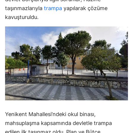
taşınmazlarıyla
trampa
yapılarak çözüme
kavuşturuldu.
Yenikent Mahallesi’ndeki okul binası,
mahsuplaşma kapsamında devletle trampa
edilen ilk taşınmaz oldu. Plan ve Bütçe