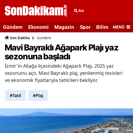
Ara
Gündem
Ekonomi
Magazin
Spor
Bilim ve Teknolo
MENÜ
Gündem
Son Dakika
Mavi Bayraklı Ağapark Plajı yaz
sezonuna başladı
İzmir'in Aliağa ilçesindeki Ağapark Plajı, 2025 yaz
sezonunu açtı. Mavi Bayraklı plaj, yenilenmiş tesisleri
ve ekonomik fiyatlarıyla tatilcileri bekliyor.
#Tatil
#Plaj