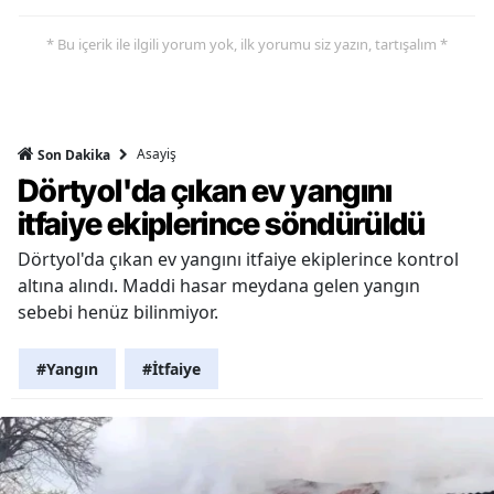
* Bu içerik ile ilgili yorum yok, ilk yorumu siz yazın, tartışalım *
Asayiş
Son Dakika
Dörtyol'da çıkan ev yangını
itfaiye ekiplerince söndürüldü
Dörtyol'da çıkan ev yangını itfaiye ekiplerince kontrol
altına alındı. Maddi hasar meydana gelen yangın
sebebi henüz bilinmiyor.
#Yangın
#İtfaiye