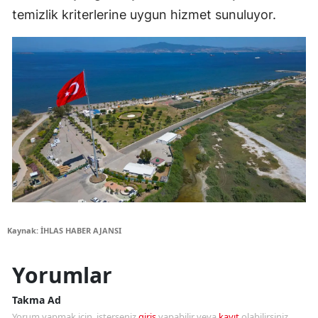
temizlik kriterlerine uygun hizmet sunuluyor.
Kaynak: İHLAS HABER AJANSI
Yorumlar
Takma Ad
Yorum yapmak için, isterseniz
giriş
yapabilir veya
kayıt
olabilirsiniz.