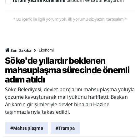
Yorum yazma kurallarını
okudum ve kabul ediyorum
* Bu içerik ile ilgili yorum yok, ilk yorumu siz yazın, tartışalım *
Ekonomi
Son Dakika
Söke'de yıllardır beklenen
mahsuplaşma sürecinde önemli
adım atıldı
Söke Belediyesi, devlet borçlarını mahsuplaşma yoluyla
çözüme kavuşturarak mali yükünü hafifletti. Başkan
Arıkan’ın girişimleriyle devlet binaları Hazine
taşınmazlarıyla takas edildi.
#Mahsuplaşma
#Trampa