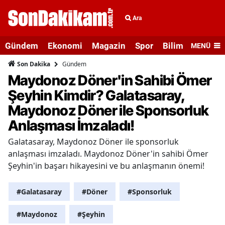
Ara
Gündem
Ekonomi
Magazin
Spor
Bilim ve Teknolo
MENÜ
Gündem
Son Dakika
Maydonoz Döner'in Sahibi Ömer
Şeyhin Kimdir? Galatasaray,
Maydonoz Döner ile Sponsorluk
Anlaşması İmzaladı!
Galatasaray, Maydonoz Döner ile sponsorluk
anlaşması imzaladı. Maydonoz Döner'in sahibi Ömer
Şeyhin'in başarı hikayesini ve bu anlaşmanın önemi!
#Galatasaray
#Döner
#Sponsorluk
#Maydonoz
#Şeyhin