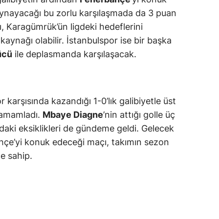
ynayacağı bu zorlu karşılaşmada da 3 puan
amsun
, Karagümrük’ün ligdeki hedeflerini
irt
kaynağı olabilir. İstanbulspor ise bir başka
ücü
ile deplasmanda karşılaşacak.
inop
ivas
ekirdağ
r karşısında kazandığı 1-0’lık galibiyetle üst
tamamladı.
Mbaye Diagne
’nin attığı golle üç
okat
aki eksiklikleri de gündeme geldi. Gelecek
rabzon
çe’yi konuk edeceği maçı, takımın sezon
e sahip.
unceli
anlıurfa
şak
an