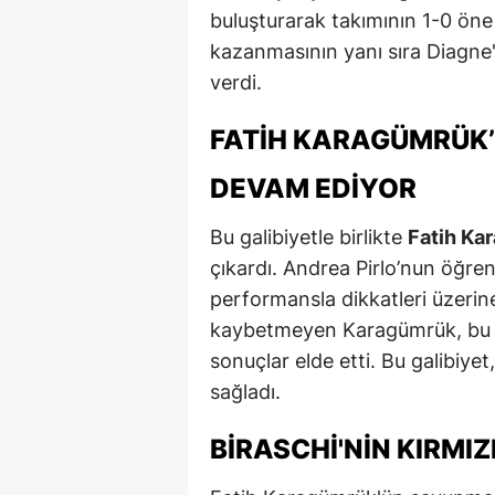
buluşturarak takımının 1-0 öne
M
kazanmasının yanı sıra Diagne'n
İ
verdi.
İ
FATIH KARAGÜMRÜK’Ü
K
DEVAM EDIYOR
K
Bu galibiyetle birlikte
Fatih Ka
K
çıkardı. Andrea Pirlo’nun öğren
performansla dikkatleri üzeri
Kı
kaybetmeyen Karagümrük, bu sü
K
sonuçlar elde etti. Bu galibiy
sağladı.
K
K
BIRASCHI'NIN KIRMI
K