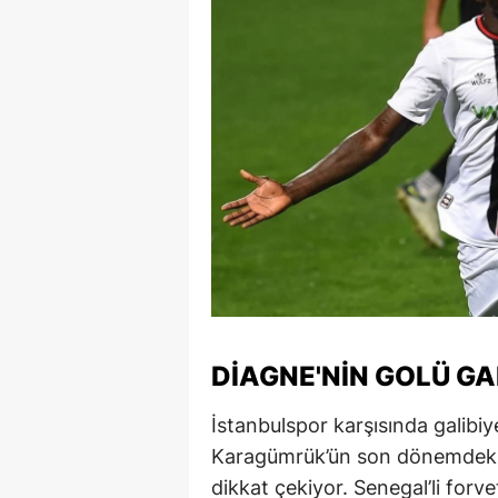
E
E
E
E
E
G
G
G
DIAGNE'NIN GOLÜ GAL
H
İstanbulspor karşısında galibiy
H
Karagümrük’ün son dönemdeki 
I
dikkat çekiyor. Senegal’li forv