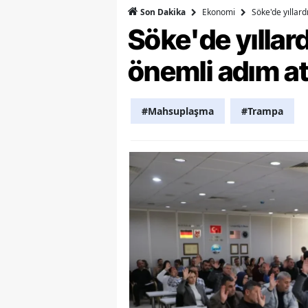
Ekonomi
Söke'de yıllar
Son Dakika
Y
Söke'de yılla
K
önemli adım at
Ki
#Mahsuplaşma
#Trampa
O
D