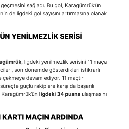
 geçmesini sağladı. Bu gol, Karagümrük’ün
ersin
in de ligdeki gol sayısını artırmasına olanak
stanbul
zmir
N YENILMEZLIK SERISI
ars
astamonu
ragümrük
, ligdeki yenilmezlik serisini 11 maça
ayseri
cileri, son dönemde gösterdikleri istikrarlı
ne çekmeye devam ediyor. 11 maçtır
rklareli
reçte güçlü rakiplere karşı da başarılı
ırşehir
et, Karagümrük’ün
ligdeki 34 puana
ulaşmasını
ocaeli
onya
ZI KARTI MAÇIN ARDINDA
ütahya