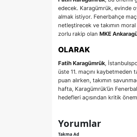
edecek. Karagümrük, evinde o
S
almak istiyor. Fenerbahçe maçı
Si
netleştirecek ve takımın moral 
zorlu rakip olan
MKE Ankarag
S
S
OLARAK
T
Fatih Karagümrük
, İstanbulspo
üste 11. maçını kaybetmeden 
T
puan alırken, takımın savunmad
T
hafta, Karagümrük’ün Fenerbah
hedefleri açısından kritik önem
T
Ş
Yorumlar
U
Takma Ad
V