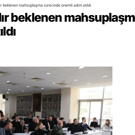
dır beklenen mahsuplaşma sürecinde önemli adım atıldı
alova
rdır beklenen mahsuplaş
arabük
ıldı
lis
smaniye
üzce