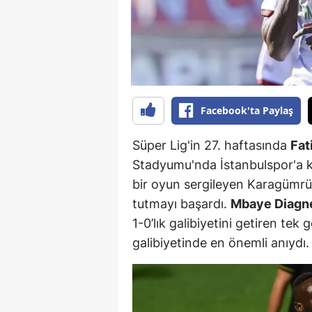
B
B
Bi
B
Facebook'ta Paylaş
B
Süper Lig'in 27. haftasında
Fat
B
Stadyumu'nda İstanbulspor'a k
bir oyun sergileyen Karagümrük,
Ç
tutmayı başardı.
Mbaye Diagn
Ç
1-0’lık galibiyetini getiren tek
galibiyetinde en önemli anıydı.
Ç
D
D