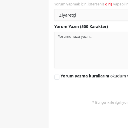
Yorum yapmak için, isterseniz
giriş
yapabili
Y
Z
Yorum Yazın (500 Karakter)
A
B
K
K
Yorum yazma kurallarını
okudum v
B
Ş
* Bu içerik ile ilgili 
B
A
I