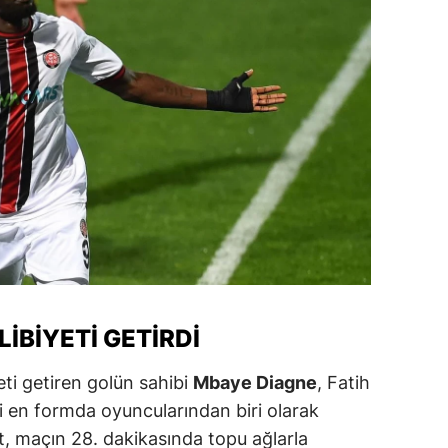
dirne
lazığ
rzincan
rzurum
skişehir
aziantep
iresun
ümüşhane
IBIYETI GETIRDI
akkari
eti getiren golün sahibi
Mbaye Diagne
, Fatih
atay
en formda oyuncularından biri olarak
sparta
et, maçın 28. dakikasında topu ağlarla