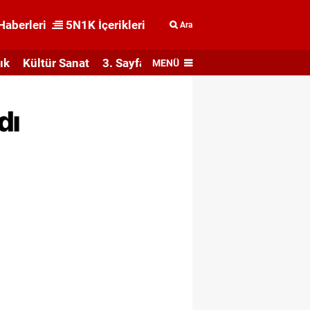
Haberleri
5N1K İçerikleri
Ara
ık
Kültür Sanat
3. Sayfa
MENÜ
dı