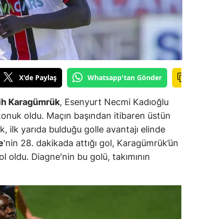
ilecik
ingöl
tlis
olu
X'de Paylaş
Whatsapp'tan Gönder
urdur
ih Karagümrük
, Esenyurt Necmi Kadıoğlu
ursa
onuk oldu. Maçın başından itibaren üstün
 ilk yarıda bulduğu golle avantajı elinde
anakkale
e
'nin 28. dakikada attığı gol, Karagümrük’ün
ankırı
 gol oldu. Diagne'nin bu golü, takımının
orum
enizli
iyarbakır