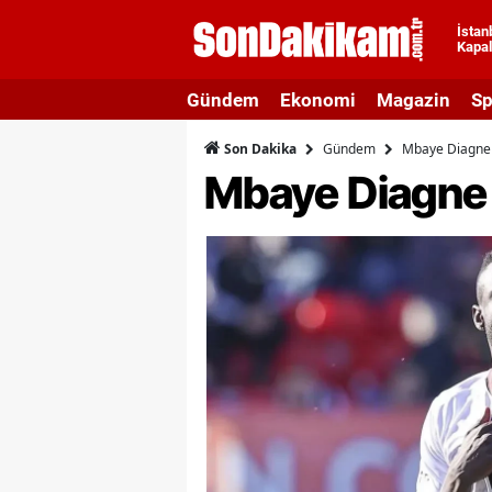
İstan
Kapal
A
Gündem
Ekonomi
Magazin
Sp
A
Gündem
Mbaye Diagne 
Son Dakika
A
Mbaye Diagne 
A
A
A
A
A
A
B