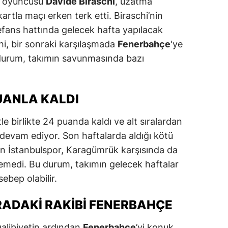
a oyuncusu
Davide Biraschi
, uzatma
artla maçı erken terk etti. Biraschi’nin
alatya
efans hattında gelecek hafta yapılacak
anisa
schi, bir sonraki karşılaşmada
Fenerbahçe
'ye
ahramanmaraş
durum, takımın savunmasında bazı
ardin
UANLA KALDI
uğla
uş
e birlikte 24 puanda kaldı ve alt sıralardan
evam ediyor. Son haftalarda aldığı kötü
evşehir
tan İstanbulspor, Karagümrük karşısında da
iğde
emedi. Bu durum, takımın gelecek haftalar
ebep olabilir.
rdu
ADAKI RAKIBI FENERBAHÇE
ize
akarya
galibiyetin ardından
Fenerbahçe
’yi konuk