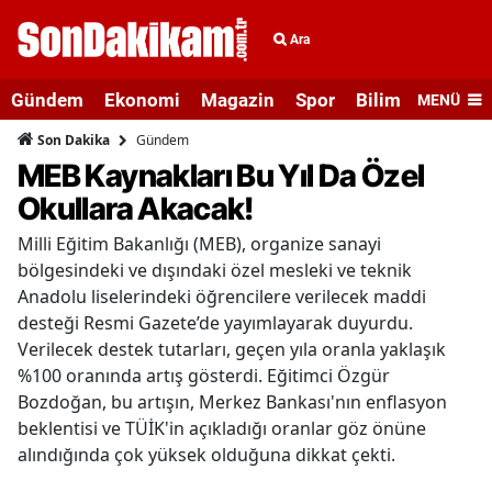
Ara
Gündem
Ekonomi
Magazin
Spor
Bilim ve Teknolo
MENÜ
Gündem
Son Dakika
MEB Kaynakları Bu Yıl Da Özel
Okullara Akacak!
Milli Eğitim Bakanlığı (MEB), organize sanayi
bölgesindeki ve dışındaki özel mesleki ve teknik
Anadolu liselerindeki öğrencilere verilecek maddi
desteği Resmi Gazete’de yayımlayarak duyurdu.
Verilecek destek tutarları, geçen yıla oranla yaklaşık
%100 oranında artış gösterdi. Eğitimci Özgür
Bozdoğan, bu artışın, Merkez Bankası'nın enflasyon
beklentisi ve TÜİK'in açıkladığı oranlar göz önüne
alındığında çok yüksek olduğuna dikkat çekti.