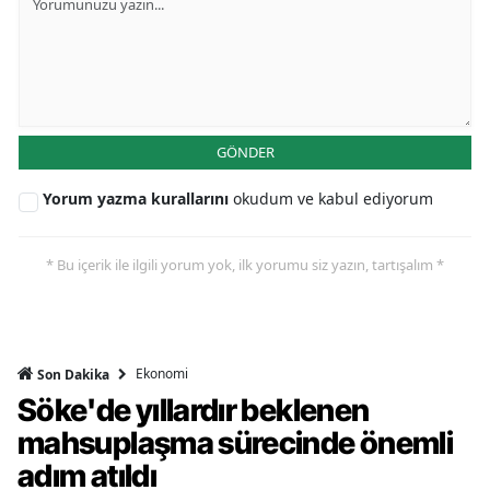
GÖNDER
Yorum yazma kurallarını
okudum ve kabul ediyorum
* Bu içerik ile ilgili yorum yok, ilk yorumu siz yazın, tartışalım *
Ekonomi
Son Dakika
Söke'de yıllardır beklenen
mahsuplaşma sürecinde önemli
adım atıldı