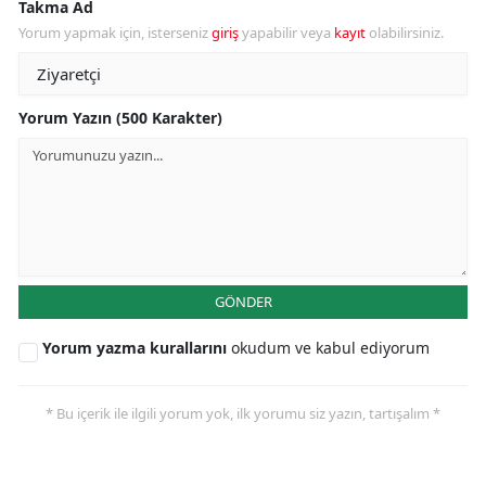
Takma Ad
Yorum yapmak için, isterseniz
giriş
yapabilir veya
kayıt
olabilirsiniz.
Yorum Yazın (500 Karakter)
GÖNDER
Yorum yazma kurallarını
okudum ve kabul ediyorum
* Bu içerik ile ilgili yorum yok, ilk yorumu siz yazın, tartışalım *