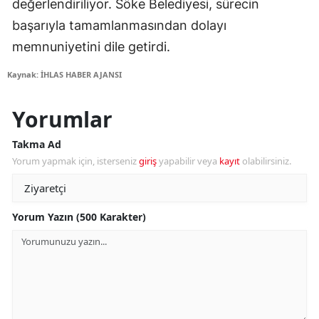
değerlendiriliyor. Söke Belediyesi, sürecin
başarıyla tamamlanmasından dolayı
memnuniyetini dile getirdi.
Kaynak: İHLAS HABER AJANSI
Yorumlar
Takma Ad
Yorum yapmak için, isterseniz
giriş
yapabilir veya
kayıt
olabilirsiniz.
Yorum Yazın (500 Karakter)