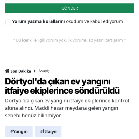
GÖNDER
Yorum yazma kurallarını
okudum ve kabul ediyorum
* Bu içerik ile ilgili yorum yok, ilk yorumu siz yazın, tartışalım *
Asayiş
Son Dakika
Dörtyol'da çıkan ev yangını
itfaiye ekiplerince söndürüldü
Dörtyol'da çıkan ev yangını itfaiye ekiplerince kontrol
altına alındı. Maddi hasar meydana gelen yangın
sebebi henüz bilinmiyor.
#Yangın
#İtfaiye