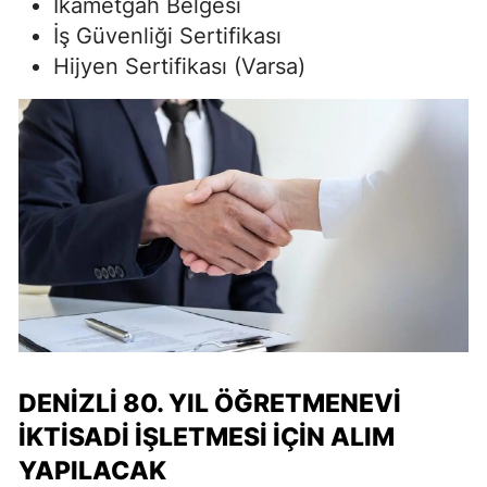
İkametgah Belgesi
İş Güvenliği Sertifikası
Hijyen Sertifikası (Varsa)
DENIZLI 80. YIL ÖĞRETMENEVI
İKTISADI İŞLETMESI İÇIN ALIM
YAPILACAK