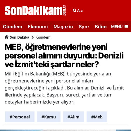
Ara
Gündem
Ekonomi
Magazin
Spor
Bilim ve Teknolo
MENÜ
Gündem
Son Dakika
MEB, öğretmenevlerine yeni
personel alımını duyurdu: Denizli
ve İzmit'teki şartlar neler?
Milli Eğitim Bakanlığı (MEB), bünyesinde yer alan
öğretmenevlerine yeni personel alımları
gerçekleştireceğini açıkladı. Bu alımlar, Denizli ve İzmit
illerinde yapılacak. Başvuru süreci, şartlar ve tüm
detaylar haberimizde yer alıyor.
#Personel
#Kamu
#Alım
#Meb