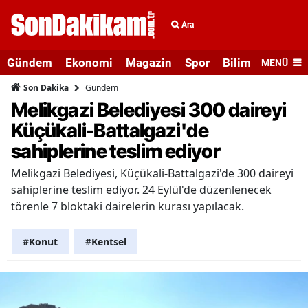
Ara
Gündem
Ekonomi
Magazin
Spor
Bilim ve Teknolo
MENÜ
Gündem
Son Dakika
Melikgazi Belediyesi 300 daireyi
Küçükali-Battalgazi'de
sahiplerine teslim ediyor
Melikgazi Belediyesi, Küçükali-Battalgazi'de 300 daireyi
sahiplerine teslim ediyor. 24 Eylül'de düzenlenecek
törenle 7 bloktaki dairelerin kurası yapılacak.
#Konut
#Kentsel