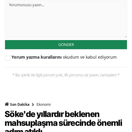
GÖNDER
Yorum yazma kurallarını
okudum ve kabul ediyorum
* Bu içerik ile ilgili yorum yok, ilk yorumu siz yazın, tartışalım *
Ekonomi
Son Dakika
Söke'de yıllardır beklenen
mahsuplaşma sürecinde önemli
adım atıldı