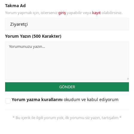
Takma Ad
Yorum yapmak için, isterseniz
giriş
yapabilir veya
kayıt
olabilirsiniz.
Yorum Yazın (500 Karakter)
GÖNDER
Yorum yazma kurallarını
okudum ve kabul ediyorum
* Bu içerik ile ilgili yorum yok, ilk yorumu siz yazın, tartışalım *