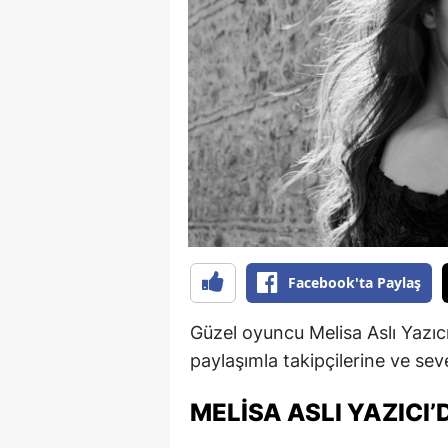
B
B
Bi
B
B
B
Ç
Facebook'ta Paylaş
Ç
Güzel oyuncu Melisa Aslı Yazıc
Ç
paylaşımla takipçilerine ve se
D
MELISA ASLI YAZICI
D