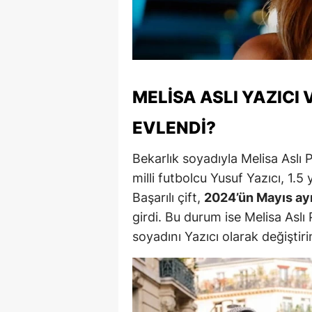
M
İ
İ
MELISA ASLI YAZICI
K
EVLENDI?
K
Bekarlık soyadıyla Melisa Aslı P
K
milli futbolcu Yusuf Yazıcı, 1.5 yıl
Kı
Başarılı çift,
2024’ün Mayıs ay
girdi. Bu durum ise Melisa Asl
K
soyadını Yazıcı olarak değiştiri
K
K
K