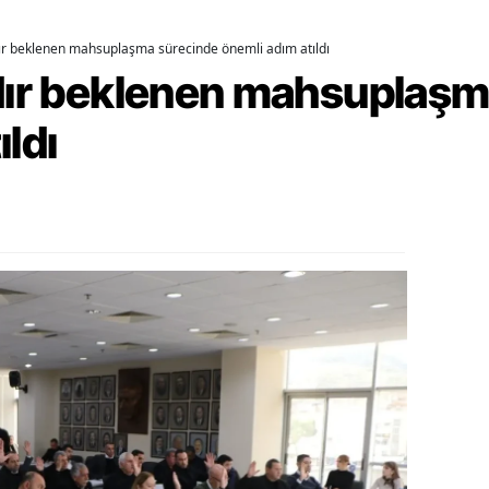
alova
dır beklenen mahsuplaşma sürecinde önemli adım atıldı
rdır beklenen mahsuplaş
arabük
ıldı
lis
smaniye
üzce