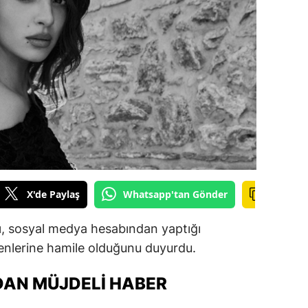
ilecik
ingöl
tlis
olu
urdur
ursa
anakkale
X'de Paylaş
Whatsapp'tan Gönder
ankırı
ı, sosyal medya hesabından yaptığı
orum
venlerine hamile olduğunu duyurdu.
enizli
’DAN MÜJDELI HABER
iyarbakır