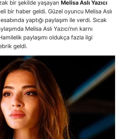
 uzak bir şekilde yaşayan
Melisa Aslı Yazıcı
dirne
li bir haber geldi. Güzel oyuncu Melisa Aslı
esabında yaptığı paylaşım ile verdi. Sıcak
lazığ
ylaşımda Melisa Aslı Yazıcı’nın karnı
rzincan
amilelik paylaşımı oldukça fazla ilgi
rzurum
ebrik geldi.
skişehir
aziantep
iresun
ümüşhane
akkari
atay
sparta