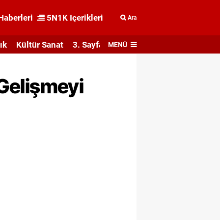
Haberleri
5N1K İçerikleri
Ara
ık
Kültür Sanat
3. Sayfa
MENÜ
 Gelişmeyi