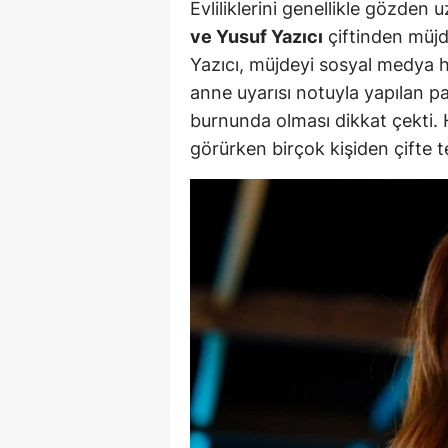
Evliliklerini genellikle gözden
E
ve Yusuf Yazıcı
çiftinden müjde
Yazıcı, müjdeyi sosyal medya h
E
anne uyarısı notuyla yapılan pa
E
burnunda olması dikkat çekti. H
E
görürken birçok kişiden çifte t
E
G
G
G
H
H
I