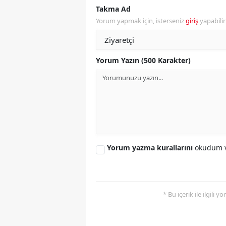
Takma Ad
Y
Yorum yapmak için, isterseniz
giriş
yapabili
Z
A
Yorum Yazın (500 Karakter)
B
K
K
B
Yorum yazma kurallarını
okudum v
Ş
B
* Bu içerik ile ilgili 
A
I