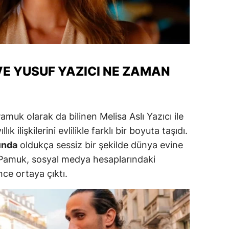
ersin
stanbul
zmir
 VE YUSUF YAZICI NE ZAMAN
ars
astamonu
amuk olarak da bilinen Melisa Aslı Yazıcı ile
ayseri
lık ilişkilerini evlilikle farklı bir boyuta taşıdı.
rklareli
ında
oldukça sessiz bir şekilde dünya evine
ı Pamuk, sosyal medya hesaplarındaki
ırşehir
nce ortaya çıktı.
ocaeli
onya
ütahya