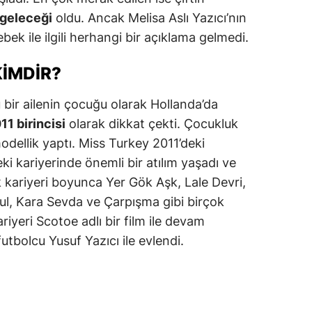
geleceği
oldu. Ancak Melisa Aslı Yazıcı’nın
amsun
bek ile ilgili herhangi bir açıklama gelmedi.
irt
KIMDIR?
inop
u bir ailenin çocuğu olarak Hollanda’da
ivas
1 birincisi
olarak dikkat çekti. Çocukluk
ekirdağ
odellik yaptı. Miss Turkey 2011’deki
eki kariyerinde önemli bir atılım yaşadı ve
okat
 kariyeri boyunca Yer Gök Aşk, Lale Devri,
rabzon
bul, Kara Sevda ve Çarpışma gibi birçok
iyeri Scotoe adlı bir film ile devam
unceli
futbolcu Yusuf Yazıcı ile evlendi.
anlıurfa
şak
an