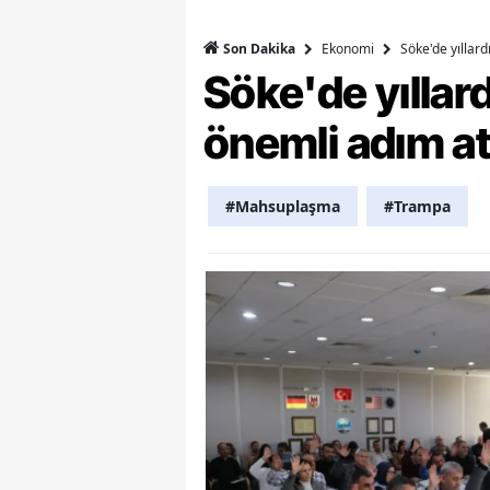
Y
Ekonomi
Söke'de yıllar
Son Dakika
Söke'de yılla
K
önemli adım at
Ki
O
#Mahsuplaşma
#Trampa
D