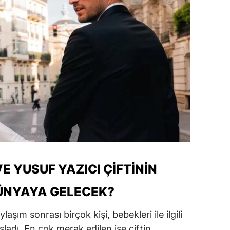
alatya
anisa
ahramanmaraş
ardin
uğla
uş
evşehir
iğde
VE YUSUF YAZICI ÇIFTININ
rdu
ÜNYAYA GELECEK?
ize
laşım sonrası birçok kişi, bebekleri ile ilgili
akarya
şladı. En çok merak edilen ise çiftin