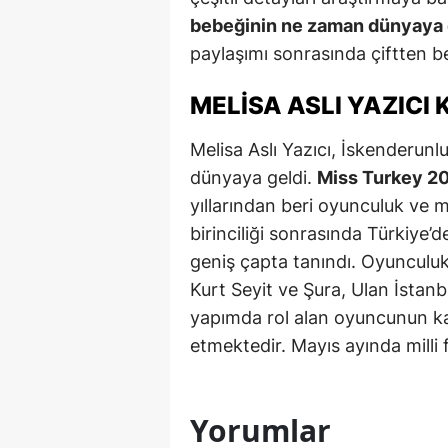
bebeğinin ne zaman dünyaya 
S
paylaşımı sonrasında çiftten be
Si
MELISA ASLI YAZICI 
S
Melisa Aslı Yazıcı, İskenderunl
S
dünyaya geldi.
Miss Turkey 201
T
yıllarından beri oyunculuk ve m
birinciliği sonrasında Türkiye’d
T
geniş çapta tanındı. Oyunculuk
T
Kurt Seyit ve Şura, Ulan İstan
yapımda rol alan oyuncunun kar
T
etmektedir. Mayıs ayında milli 
Ş
U
Yorumlar
V