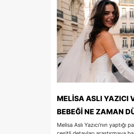
M
M
K
M
M
M
N
N
MELISA ASLI YAZICI 
O
BEBEĞI NE ZAMAN D
R
Melisa Aslı Yazıcı’nın yaptığı pay
S
çeşitli detayları araştırmaya ba