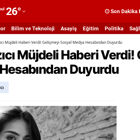
26
°
bul
Son Dakika 
dana
or
Bilim ve Teknoloji
Asayiş
Eğitim
Politika
Sağl
dıyaman
zıcı Müjdeli Haberi Verdi! Gelişmeyi Sosyal Medya Hesabından Duyurdu
fyonkarahisar
zıcı Müjdeli Haberi Verdi!
ğrı
 Hesabından Duyurdu
masya
nkara
cı
ntalya
rtvin
ydın
alıkesir