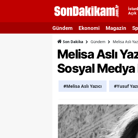
İstan
Açık
A
Gündem
Ekonomi
Magazin
Sp
A
Gündem
Melisa Aslı Ya
Son Dakika
A
Melisa Aslı Ya
A
Sosyal Medya
A
A
#Melisa Aslı Yazıcı
#Yusuf Yazı
A
A
A
B