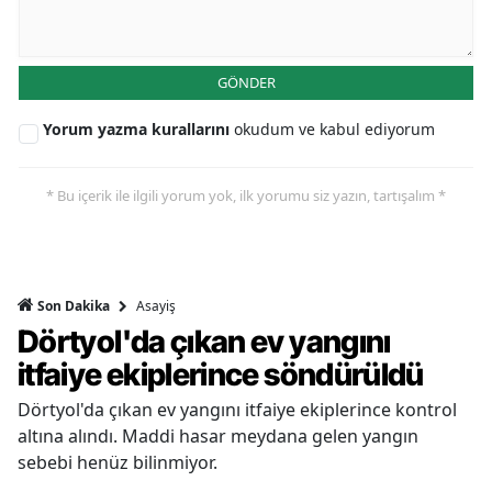
GÖNDER
Yorum yazma kurallarını
okudum ve kabul ediyorum
* Bu içerik ile ilgili yorum yok, ilk yorumu siz yazın, tartışalım *
Asayiş
Son Dakika
Dörtyol'da çıkan ev yangını
itfaiye ekiplerince söndürüldü
Dörtyol'da çıkan ev yangını itfaiye ekiplerince kontrol
altına alındı. Maddi hasar meydana gelen yangın
sebebi henüz bilinmiyor.