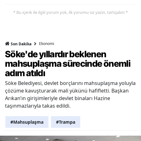
* Bu içerik ile ilgili yorum yok, ilk yorumu siz yazın, tartışalım *
Ekonomi
Son Dakika
Söke'de yıllardır beklenen
mahsuplaşma sürecinde önemli
adım atıldı
Söke Belediyesi, devlet borçlarını mahsuplaşma yoluyla
çözüme kavuşturarak mali yükünü hafifletti. Başkan
Arıkan’ın girişimleriyle devlet binaları Hazine
taşınmazlarıyla takas edildi.
#Mahsuplaşma
#Trampa