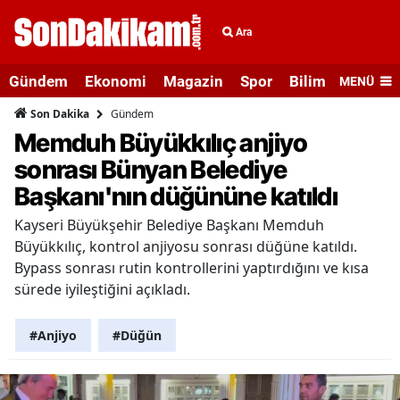
Ara
Gündem
Ekonomi
Magazin
Spor
Bilim ve Teknolo
MENÜ
Gündem
Son Dakika
Memduh Büyükkılıç anjiyo
sonrası Bünyan Belediye
Başkanı'nın düğününe katıldı
Kayseri Büyükşehir Belediye Başkanı Memduh
Büyükkılıç, kontrol anjiyosu sonrası düğüne katıldı.
Bypass sonrası rutin kontrollerini yaptırdığını ve kısa
sürede iyileştiğini açıkladı.
#Anjiyo
#Düğün